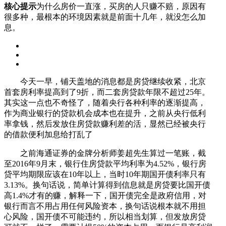
核心提示
为什么房价一直涨，买房的人只赚不赔，原因有
很多种，最根本的环境因素就是前面十几年，就没怎么加
息。
今天一早，铺天盖地的消息都是房贷继续收紧，北京
首套房利率提高到了9折，而二套房贷款年限不超过25年。
其实这一点也不奇怪了，随着央行各种利率的逐渐提高，
作为商业银行的贷款机会成本也在提升，之前从央行低利
率拿钱，然后发放住房贷款赚利差的活，显然已经被央行
的借款便利加息给打乱了
之前海通证券的金牌分析师姜超先生算过一笔账，截
至2016年9月末，银行住房贷款平均利率为4.52%，银行房
贷平均期限应该在10年以上，当时10年期国开债利率只有
3.13%。换句话说，简单计算得到信息就是房贷要比国开债
高1.4%才有的赚，解释一下，国开债完全是政府信用，对
银行而言不用占用任何风险资本，换句话说根本就不用担
心风险，国开债不可能违约，所以相当划算，但发放房贷