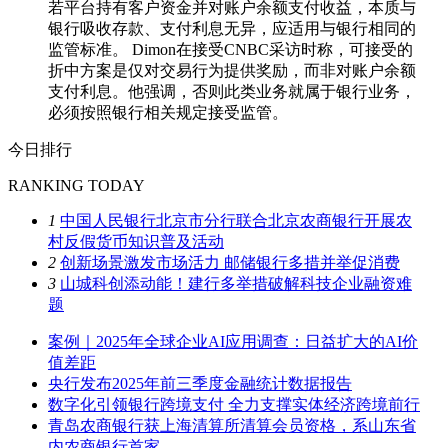
若平台持有客户资金并对账户余额支付收益，本质与
银行吸收存款、支付利息无异，应适用与银行相同的
监管标准。 Dimon在接受CNBC采访时称，可接受的
折中方案是仅对交易行为提供奖励，而非对账户余额
支付利息。他强调，否则此类业务就属于银行业务，
必须按照银行相关规定接受监管。
今日排行
RANKING TODAY
1
中国人民银行北京市分行联合北京农商银行开展农
村反假货币知识普及活动
2
创新场景激发市场活力 邮储银行多措并举促消费
3
山城科创添动能！建行多举措破解科技企业融资难
题
案例｜2025年全球企业AI应用调查：日益扩大的AI价
值差距
央行发布2025年前三季度金融统计数据报告
数字化引领银行跨境支付 全力支撑实体经济跨境前行
青岛农商银行获上海清算所清算会员资格，系山东省
内农商银行首家