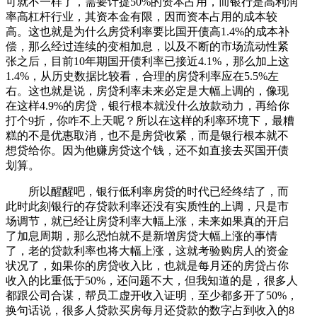
可就不一样了，需要计提50%的资本占用，而银行是高利润
率高杠杆行业，其资本金有限，因而资本占用的成本较
高。这也就是为什么房贷利率要比国开债高1.4%的成本补
偿，那么经过连续的变相加息，以及不断的市场流动性紧
张之后，目前10年期国开债利率已接近4.1%，那么加上这
1.4%，从历史数据比较看，合理的房贷利率应在5.5%左
右。这也就是说，房贷利率未来必定是大幅上调的，像现
在这样4.9%的房贷，银行根本就没什么放款动力，再给你
打个9折，你咋不上天呢？所以在这样的利率环境下，最糟
糕的不是优惠取消，也不是房贷收紧，而是银行根本就不
想贷给你。因为他赚房贷这个钱，还不如直接去买国开债
划算。
所以醒醒吧，银行低利率房贷的时代已经终结了，而
此时此刻银行的存贷款利率还没有实质性的上调，只是市
场调节，就已经让房贷利率大幅上涨，未来如果真的开启
了加息周期，那么恐怕就不是新增房贷大幅上涨的事情
了，老的贷款利率也将大幅上涨，这就考验购房人的资金
状况了，如果你的房贷收入比，也就是每月还的房贷占你
收入的比重低于50%，还问题不大，但我知道的是，很多人
都跟公司合谋，帮员工虚开收入证明，至少都多开了50%，
换句话说，很多人贷款买房每月还贷款的数字占到收入的8