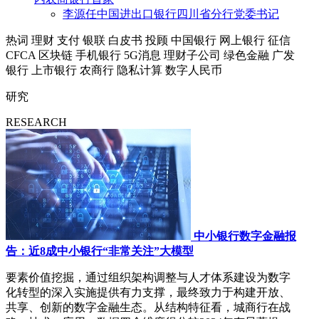
李源任中国进出口银行四川省分行党委书记
热词
理财
支付
银联
白皮书
投顾
中国银行
网上银行
征信
CFCA
区块链
手机银行
5G消息
理财子公司
绿色金融
广发
银行
上市银行
农商行
隐私计算
数字人民币
研究
RESEARCH
中小银行数字金融报
告：近8成中小银行“非常关注”大模型
要素价值挖掘，通过组织架构调整与人才体系建设为数字
化转型的深入实施提供有力支撑，最终致力于构建开放、
共享、创新的数字金融生态。从结构特征看，城商行在战