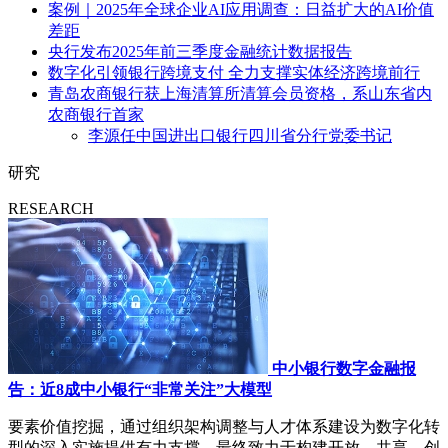
案例｜2025年全球企业AI应用调查：日益扩大的AI价值
差距
央行发布2025年前三季度金融统计数据报告
数字化引领银行跨境支付 全力支撑实体经济跨境前行
青岛农商银行获上海清算所清算会员资格，系山东省内
农商银行首家
李源任中国进出口银行四川省分行党委书记
研究
RESEARCH
中小银行数字金融报
告：近8成中小银行“非常关注”大模型
要素价值挖掘，通过组织架构调整与人才体系建设为数字化转
型的深入实施提供有力支撑，最终致力于构建开放、共享、创