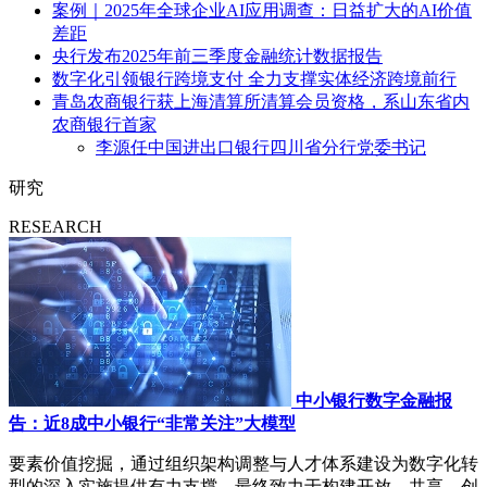
案例｜2025年全球企业AI应用调查：日益扩大的AI价值
差距
央行发布2025年前三季度金融统计数据报告
数字化引领银行跨境支付 全力支撑实体经济跨境前行
青岛农商银行获上海清算所清算会员资格，系山东省内
农商银行首家
李源任中国进出口银行四川省分行党委书记
研究
RESEARCH
中小银行数字金融报
告：近8成中小银行“非常关注”大模型
要素价值挖掘，通过组织架构调整与人才体系建设为数字化转
型的深入实施提供有力支撑，最终致力于构建开放、共享、创