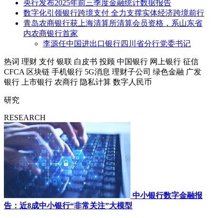
央行发布2025年前三季度金融统计数据报告
数字化引领银行跨境支付 全力支撑实体经济跨境前行
青岛农商银行获上海清算所清算会员资格，系山东省
内农商银行首家
李源任中国进出口银行四川省分行党委书记
热词
理财
支付
银联
白皮书
投顾
中国银行
网上银行
征信
CFCA
区块链
手机银行
5G消息
理财子公司
绿色金融
广发
银行
上市银行
农商行
隐私计算
数字人民币
研究
RESEARCH
中小银行数字金融报
告：近8成中小银行“非常关注”大模型