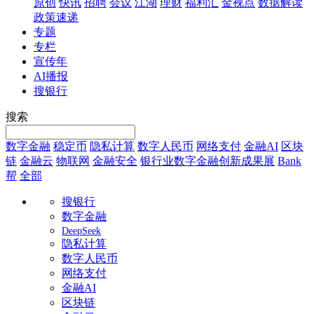
原创
快讯
招聘
会议
江湖
理财
福利汇
金视点
数据解读
政策速递
专题
专栏
宣传年
AI播报
搜银行
搜索
数字金融
稳定币
隐私计算
数字人民币
网络支付
金融AI
区块
链
金融云
物联网
金融安全
银行业数字金融创新成果展
Bank
帮
全部
搜银行
数字金融
DeepSeek
隐私计算
数字人民币
网络支付
金融AI
区块链