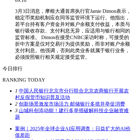
09:16
3月3日消息，摩根大通首席执行官Jamie Dimon表示，
稳定币奖励机制应在同等监管环境下运行。他指出，
若平台持有客户资金并对账户余额支付收益，本质与
银行吸收存款、支付利息无异，应适用与银行相同的
监管标准。 Dimon在接受CNBC采访时称，可接受的
折中方案是仅对交易行为提供奖励，而非对账户余额
支付利息。他强调，否则此类业务就属于银行业务，
必须按照银行相关规定接受监管。
今日排行
RANKING TODAY
1
中国人民银行北京市分行联合北京农商银行开展农
村反假货币知识普及活动
2
创新场景激发市场活力 邮储银行多措并举促消费
3
山城科创添动能！建行多举措破解科技企业融资难
题
案例｜2025年全球企业AI应用调查：日益扩大的AI价
值差距