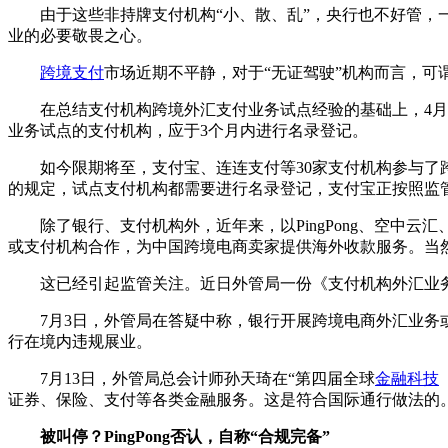
由于这些非持牌支付机构“小、散、乱”，央行也不好管，一
业的必要敬畏之心。
跨境支付
市场近期不平静，对于“无证驾驶”机构而言，可
在总结支付机构跨境外汇支付业务试点经验的基础上，4月2
业务试点的支付机构，应于3个月内进行名录登记。
如今限期将至，支付宝、连连支付等30家支付机构参与了跨境
的规定，试点支付机构都需要进行名录登记，支付宝正按照监
除了银行、支付机构外，近年来，以PingPong、空中云汇
或支付机构合作，为中国跨境电商卖家提供海外收款服务。当然，
这已经引起监管关注。近日外管局一份《支付机构外汇业务
7月3日，外管局在答疑中称，银行开展跨境电商外汇业务或
行在境内违规展业。
7月13日，外管局总会计师孙天琦在“第四届全球
金融科技
证券、保险、支付等各类金融服务。这是符合国际通行做法的。
被叫停？PingPong否认，自称“合规完备”