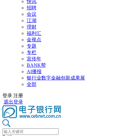
快讯
招聘
会议
江湖
理财
福利汇
金视点
专题
专栏
宣传年
BANK帮
AI播报
银行业数字金融创新成果展
全部
登录
注册
退出登录