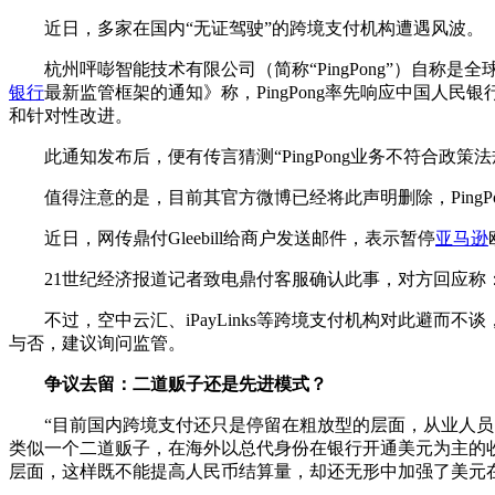
近日，多家在国内“无证驾驶”的跨境支付机构遭遇风波。
杭州呯嘭智能技术有限公司（简称“PingPong”）自称是全
银行
最新监管框架的通知》称，PingPong率先响应中国人民
和针对性改进。
此通知发布后，便有传言猜测“PingPong业务不符合政策法规被
值得注意的是，目前其官方微博已经将此声明删除，PingPo
近日，网传鼎付Gleebill给商户发送邮件，表示暂停
亚马逊
21世纪经济报道记者致电鼎付客服确认此事，对方回应称：
不过，空中云汇、iPayLinks等跨境支付机构对此避而
与否，建议询问监管。
争议去留：二道贩子还是先进模式？
“目前国内跨境支付还只是停留在粗放型的层面，从业人员的
类似一个二道贩子，在海外以总代身份在银行开通美元为主的
层面，这样既不能提高人民币结算量，却还无形中加强了美元在