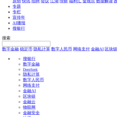
原创
快讯
招聘
会议
江湖
理财
福利汇
金视点
数据解读
专题
专栏
宣传年
AI播报
搜银行
搜索
数字金融
稳定币
隐私计算
数字人民币
网络支付
金融AI
区块
搜银行
数字金融
DeepSeek
隐私计算
数字人民币
网络支付
金融AI
区块链
金融云
物联网
金融安全