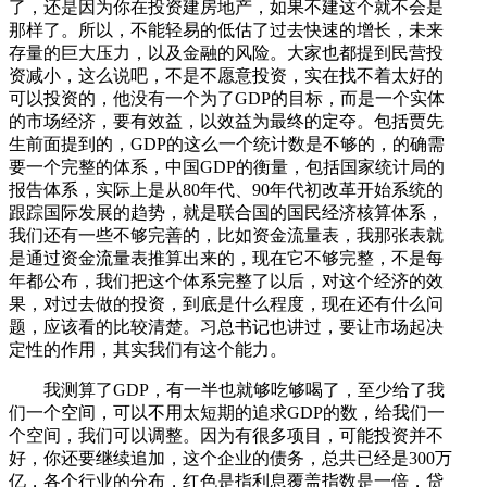
了，还是因为你在投资建房地产，如果不建这个就不会是
那样了。所以，不能轻易的低估了过去快速的增长，未来
存量的巨大压力，以及金融的风险。大家也都提到民营投
资减小，这么说吧，不是不愿意投资，实在找不着太好的
可以投资的，他没有一个为了GDP的目标，而是一个实体
的市场经济，要有效益，以效益为最终的定夺。包括贾先
生前面提到的，GDP的这么一个统计数是不够的，的确需
要一个完整的体系，中国GDP的衡量，包括国家统计局的
报告体系，实际上是从80年代、90年代初改革开始系统的
跟踪国际发展的趋势，就是联合国的国民经济核算体系，
我们还有一些不够完善的，比如资金流量表，我那张表就
是通过资金流量表推算出来的，现在它不够完整，不是每
年都公布，我们把这个体系完整了以后，对这个经济的效
果，对过去做的投资，到底是什么程度，现在还有什么问
题，应该看的比较清楚。习总书记也讲过，要让市场起决
定性的作用，其实我们有这个能力。
我测算了GDP，有一半也就够吃够喝了，至少给了我
们一个空间，可以不用太短期的追求GDP的数，给我们一
个空间，我们可以调整。因为有很多项目，可能投资并不
好，你还要继续追加，这个企业的债务，总共已经是300万
亿，各个行业的分布，红色是指利息覆盖指数是一倍，贷