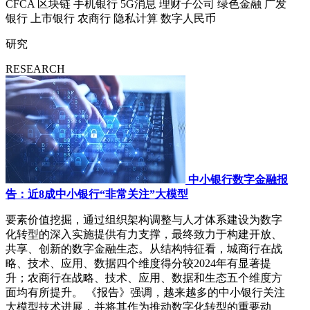
CFCA
区块链
手机银行
5G消息
理财子公司
绿色金融
广发
银行
上市银行
农商行
隐私计算
数字人民币
研究
RESEARCH
中小银行数字金融报
告：近8成中小银行“非常关注”大模型
要素价值挖掘，通过组织架构调整与人才体系建设为数字
化转型的深入实施提供有力支撑，最终致力于构建开放、
共享、创新的数字金融生态。从结构特征看，城商行在战
略、技术、应用、数据四个维度得分较2024年有显著提
升；农商行在战略、技术、应用、数据和生态五个维度方
面均有所提升。 《报告》强调，越来越多的中小银行关注
大模型技术进展，并将其作为推动数字化转型的重要动