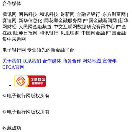
合作媒体
腾讯网 |网易科技 |和讯科技 |财新网 |金融界银行 |东方财富网 |
赛迪网 |新华信息化 |同花顺金融服务网 |中国金融新闻网 |新华
网财经 |人民网金融频道 |中文互联网数据研究资讯中心 |中金
在线 |证券日报网 |和讯银行 |凤凰理财 |中国网金融 |中国金融
集中采购网
电子银行网
专业领先的新金融平台
关于我们
联系我们
合作媒体
商务合作
网站地图
宣传年
CFCA官网
© 电子银行网版权所有
京ICP备05045998号-2
京公网安备
11010202009082
© 电子银行网版权所有
京ICP备05045998号-2
京公网安备
11010202009082
收藏成功