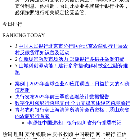
支付利息。他强调，否则此类业务就属于银行业务，
必须按照银行相关规定接受监管。
今日排行
RANKING TODAY
1
中国人民银行北京市分行联合北京农商银行开展农
村反假货币知识普及活动
2
创新场景激发市场活力 邮储银行多措并举促消费
3
山城科创添动能！建行多举措破解科技企业融资难
题
案例｜2025年全球企业AI应用调查：日益扩大的AI价
值差距
央行发布2025年前三季度金融统计数据报告
数字化引领银行跨境支付 全力支撑实体经济跨境前行
青岛农商银行获上海清算所清算会员资格，系山东省
内农商银行首家
李源任中国进出口银行四川省分行党委书记
热词
理财
支付
银联
白皮书
投顾
中国银行
网上银行
征信