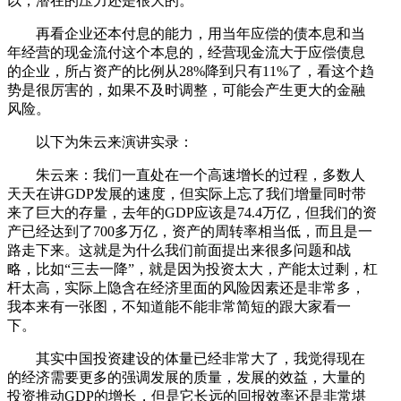
以，潜在的压力还是很大的。
再看企业还本付息的能力，用当年应偿的债本息和当
年经营的现金流付这个本息的，经营现金流大于应偿债息
的企业，所占资产的比例从28%降到只有11%了，看这个趋
势是很厉害的，如果不及时调整，可能会产生更大的金融
风险。
以下为朱云来演讲实录：
朱云来：我们一直处在一个高速增长的过程，多数人
天天在讲GDP发展的速度，但实际上忘了我们增量同时带
来了巨大的存量，去年的GDP应该是74.4万亿，但我们的资
产已经达到了700多万亿，资产的周转率相当低，而且是一
路走下来。这就是为什么我们前面提出来很多问题和战
略，比如“三去一降”，就是因为投资太大，产能太过剩，杠
杆太高，实际上隐含在经济里面的风险因素还是非常多，
我本来有一张图，不知道能不能非常简短的跟大家看一
下。
其实中国投资建设的体量已经非常大了，我觉得现在
的经济需要更多的强调发展的质量，发展的效益，大量的
投资推动GDP的增长，但是它长远的回报效率还是非常堪