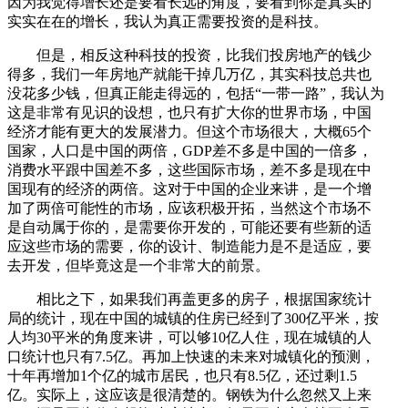
因为我觉得增长还是要看长远的角度，要看到你是真实的
实实在在的增长，我认为真正需要投资的是科技。
但是，相反这种科技的投资，比我们投房地产的钱少
得多，我们一年房地产就能干掉几万亿，其实科技总共也
没花多少钱，但真正能走得远的，包括“一带一路”，我认为
这是非常有见识的设想，也只有扩大你的世界市场，中国
经济才能有更大的发展潜力。但这个市场很大，大概65个
国家，人口是中国的两倍，GDP差不多是中国的一倍多，
消费水平跟中国差不多，这些国际市场，差不多是现在中
国现有的经济的两倍。这对于中国的企业来讲，是一个增
加了两倍可能性的市场，应该积极开拓，当然这个市场不
是自动属于你的，是需要你开发的，可能还要有些新的适
应这些市场的需要，你的设计、制造能力是不是适应，要
去开发，但毕竟这是一个非常大的前景。
相比之下，如果我们再盖更多的房子，根据国家统计
局的统计，现在中国的城镇的住房已经到了300亿平米，按
人均30平米的角度来讲，可以够10亿人住，现在城镇的人
口统计也只有7.5亿。再加上快速的未来对城镇化的预测，
十年再增加1个亿的城市居民，也只有8.5亿，还过剩1.5
亿。实际上，这应该是很清楚的。钢铁为什么忽然又上来