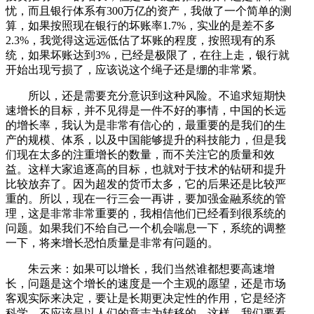
忧，而且银行体系有300万亿的资产，我做了一个简单的测
算，如果按照现在银行的坏账率1.7%，实业的是差不多
2.3%，我觉得这远远低估了坏账的程度，按照现有的系
统，如果坏账达到3%，已经是极限了，在往上走，银行就
开始出现亏损了，应该说这个绳子还是绷的非常紧。
所以，还是需要充分意识到这种风险。不追求短期快
速增长的目标，并不见得是一件不好的事情，中国的长远
的增长率，我认为是非常有信心的，最重要的是我们的生
产的规模、体系，以及中国能够提升的科技能力，但是我
们现在太多的注重增长的数量，而不关注它的质量和效
益。这样大家追逐高的目标，也就对于技术的钻研和提升
比较放弃了。因为超发的货币太多，它的后果还是比较严
重的。所以，现在一行三会一再讲，要加强金融系统的管
理，这是非常非常重要的，我相信他们已经看到很系统的
问题。如果我们不给自己一个机会喘息一下，系统的调整
一下，将来增长恐怕质量是非常有问题的。
朱云来：如果可以增长，我们当然谁都想要高速增
长，问题是这个增长的速度是一个主观的愿望，还是市场
客观实际来决定，要让是长期更决定性的作用，它是经济
科学，不应该是以人们的意志为转移的。这样，我们要看