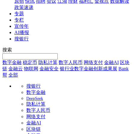
原创
快讯
招聘
会议
江湖
理财
福利汇
金视点
数据解读
政策速递
专题
专栏
宣传年
AI播报
搜银行
搜索
数字金融
稳定币
隐私计算
数字人民币
网络支付
金融AI
区块
链
金融云
物联网
金融安全
银行业数字金融创新成果展
Bank
帮
全部
搜银行
数字金融
DeepSeek
隐私计算
数字人民币
网络支付
金融AI
区块链