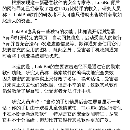
根据发现这一新恶意软件的安全专家称，LokiBot背后
的网络罪犯已经获取了超过150万比特币的收入。研究人员
称：“LokiBot软件的研发者不太可能只借助出售软件获取如
此庞大的资金。”
LokiBot也具备一些独特的功能，比如说开启浏览器
App和打开特定的网页，自动回复信息，启动受害人的银行
App并冒充合法App发送虚假信息等。欺诈通知会使用它们
想要冒充的应用的图标。除此之外，受害者手机收到通知
时会将手机变换成震动状态。
幸运的是，LokiBot的主要攻击途径不是通过它的勒索
软件功能。研究人员称，勒索软件的编码功能完全失效，
因为加密的数据事实上只修改了名字。换句话说，受害者
并未真正失去他们的数据。但是不幸的是，这款恶意软件
仍然激活了屏幕锁，让受害者无法打开手机。
研究人员声称：“当你的手机锁屏后会在屏幕显示一句
话：你的手机由于观看儿童色情被锁。”LokiBot的运行者似
乎在不断更新这款软件，特别是它的安全探测特征，尽管
它并不十分高级，但却比其它银行恶意软件更加广泛。