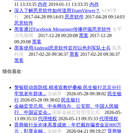
11 13:33:35
内存
2019-01-11 13:33:35
内存
深入了解恶意软件如何滥用TeamViewer？
AE科学
社
2017-04-28 09:14:03
恶意软件
2017-04-28 09:14:03
恶意软件
黑客通过Facebook Messenger传播挖掘恶意软件
太平
洋电脑网
2017-12-28 09:20:08
黑客
2017-12-28
09:20:08
黑客
黑客使用Android恶意软件监控以色列军队士兵
凤凰
科技
2017-02-20 09:36:37
黑客
2017-02-20 09:36:37
黑客
猜你喜欢
警银联动筑防线 精准宣教护桑榆 民生银行北京分行
牢筑老年群体...
金融界
2026-05-28 09:38:02
民生银
行
2026-05-28 09:38:02
民生银行
金融监管总局、中央网信办、公安部、中国人民银
行、中国证监会...
国家金融监督管理总局
2026-05-
13 09:35:33
代理维权
2026-05-13 09:35:33
代理维权
晋商银行反诈体系显成效：年拦截诈骗资金近800万
元，彰显金融...
金融界
2026-04-21 09:19:27
晋商银