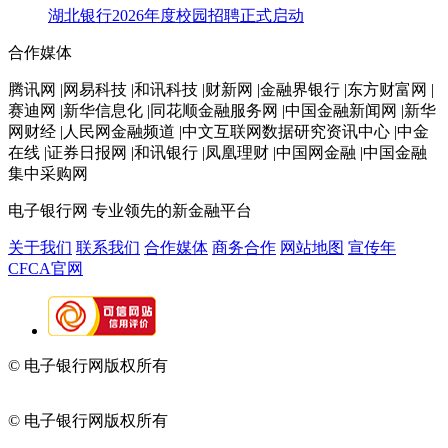
湖北银行2026年度校园招聘正式启动
合作媒体
腾讯网 |网易科技 |和讯科技 |财新网 |金融界银行 |东方财富网 |
赛迪网 |新华信息化 |同花顺金融服务网 |中国金融新闻网 |新华
网财经 |人民网金融频道 |中文互联网数据研究资讯中心 |中金
在线 |证券日报网 |和讯银行 |凤凰理财 |中国网金融 |中国金融
集中采购网
电子银行网
专业领先的新金融平台
关于我们
联系我们
合作媒体
商务合作
网站地图
宣传年
CFCA官网
© 电子银行网版权所有
京ICP备05045998号-2
京公网安备
11010202009082
© 电子银行网版权所有
京ICP备05045998号-2
京公网安备
11010202009082