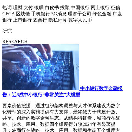
热词
理财
支付
银联
白皮书
投顾
中国银行
网上银行
征信
CFCA
区块链
手机银行
5G消息
理财子公司
绿色金融
广发
银行
上市银行
农商行
隐私计算
数字人民币
研究
RESEARCH
中小银行数字金融报
告：近8成中小银行“非常关注”大模型
要素价值挖掘，通过组织架构调整与人才体系建设为数字
化转型的深入实施提供有力支撑，最终致力于构建开放、
共享、创新的数字金融生态。从结构特征看，城商行在战
略、技术、应用、数据四个维度得分较2024年有显著提
升；农商行在战略、技术、应用、数据和生态五个维度方