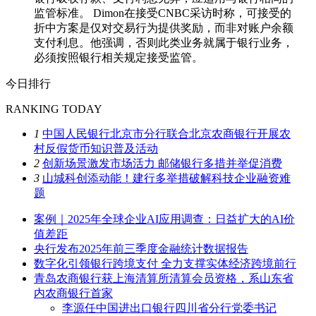
监管标准。 Dimon在接受CNBC采访时称，可接受的
折中方案是仅对交易行为提供奖励，而非对账户余额
支付利息。他强调，否则此类业务就属于银行业务，
必须按照银行相关规定接受监管。
今日排行
RANKING TODAY
1
中国人民银行北京市分行联合北京农商银行开展农
村反假货币知识普及活动
2
创新场景激发市场活力 邮储银行多措并举促消费
3
山城科创添动能！建行多举措破解科技企业融资难
题
案例｜2025年全球企业AI应用调查：日益扩大的AI价
值差距
央行发布2025年前三季度金融统计数据报告
数字化引领银行跨境支付 全力支撑实体经济跨境前行
青岛农商银行获上海清算所清算会员资格，系山东省
内农商银行首家
李源任中国进出口银行四川省分行党委书记