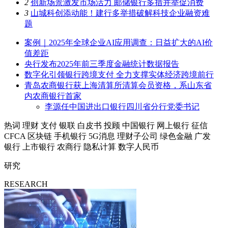
2
创新场景激发市场活力 邮储银行多措并举促消费
3
山城科创添动能！建行多举措破解科技企业融资难
题
案例｜2025年全球企业AI应用调查：日益扩大的AI价
值差距
央行发布2025年前三季度金融统计数据报告
数字化引领银行跨境支付 全力支撑实体经济跨境前行
青岛农商银行获上海清算所清算会员资格，系山东省
内农商银行首家
李源任中国进出口银行四川省分行党委书记
热词
理财
支付
银联
白皮书
投顾
中国银行
网上银行
征信
CFCA
区块链
手机银行
5G消息
理财子公司
绿色金融
广发
银行
上市银行
农商行
隐私计算
数字人民币
研究
RESEARCH