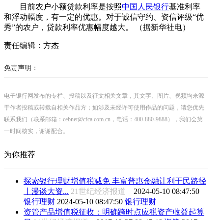
目前农户小额贷款利率是按照
中国人民银行
基准利率
和浮动幅度，有一定的优惠。对于诚信守约、资信评级“优
秀”的农户，贷款利率优惠幅度越大。 （据新华社电）
责任编辑：方杰
免责声明：
电子银行网发布的专栏、投稿以及征文相关文章，其文字、图片、视频均来源
于作者投稿或转载自相关作品方；如涉及未经许可使用作品的问题，请您优先
联系我们（联系邮箱：cebnet@cfca.com.cn，电话：400-880-9888），我们会第
一时间核实，谢谢配合。
为你推荐
探索银行理财增值税减免 丰富普惠金融让利于民路径
丨漫谈大资...
21世纪经济报道
2024-05-10 08:47:50
银行理财
2024-05-10 08:47:50
银行理财
资管产品增值税征收：明确跨时点应税资产收益起算