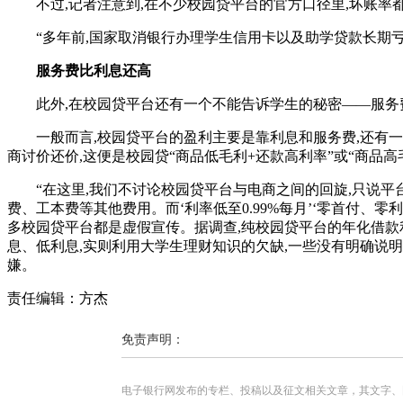
不过,记者注意到,在不少校园贷平台的官方口径里,坏账率都
“多年前,国家取消银行办理学生信用卡以及助学贷款长期亏损
服务费比利息还高
此外,在校园贷平台还有一个不能告诉学生的秘密——服务
一般而言,校园贷平台的盈利主要是靠利息和服务费,还有一些
商讨价还价,这便是校园贷“商品低毛利+还款高利率”或“商品高
“在这里,我们不讨论校园贷平台与电商之间的回旋,只说平台
费、工本费等其他费用。而‘利率低至0.99%每月’‘零首付、
多校园贷平台都是虚假宣传。据调查,纯校园贷平台的年化借款利
息、低利息,实则利用大学生理财知识的欠缺,一些没有明确说明
嫌。
责任编辑：方杰
免责声明：
电子银行网发布的专栏、投稿以及征文相关文章，其文字、图片、视