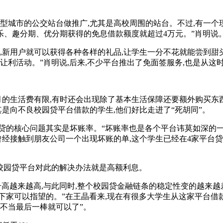
型城市的公交站台做推广,尤其是高校周围的站台。不过,有一个现
期乐、趣分期、优分期获得的免息借款额度就超过4万元。”肖明说
新用户就可以获得各种各样的礼品,让学生一分不花就能尝到甜头
让利活动。”肖明说,后来,不少平台推出了免面签服务,也是从这
的生活费有限,有时还会出现除了基本生活保障还要额外购买东西
其是向不良校园贷平台借款的学生,他们好比走进了“死胡同”。
的核心问题其实是坏账率。“坏账率也是各个平台讳莫如深的一个
曾经接触到朋友公司一个出现坏账的单,这个学生已经在4家平台贷
校园贷平台对此的解决办法就是高额利息。
越来越高,与此同时,整个校园贷金融链条的稳定性变的越来越差
下家可以指望的。”在王晶看来,现在有很多大学生从这家平台借款
要不当最后一棒就可以了”。