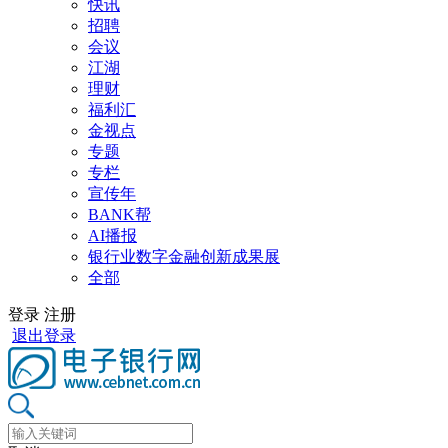
快讯
招聘
会议
江湖
理财
福利汇
金视点
专题
专栏
宣传年
BANK帮
AI播报
银行业数字金融创新成果展
全部
登录
注册
退出登录