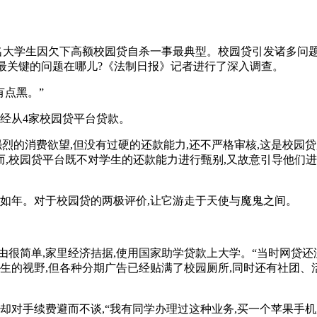
大学生因欠下高额校园贷自杀一事最典型。校园贷引发诸多问题
贷最关键的问题在哪儿?《法制日报》记者进行了深入调查。
点黑。”
经从4家校园贷平台贷款。
的消费欲望,但没有过硬的还款能力,还不严格审核,这是校园贷
,校园贷平台既不对学生的还款能力进行甄别,又故意引导他们进
如年。对于校园贷的两极评价,让它游走于天使与魔鬼之间。
由很简单,家里经济拮据,使用国家助学贷款上大学。“当时网贷还
部分学生的视野,但各种分期广告已经贴满了校园厕所,同时还有社团
对手续费避而不谈,“我有同学办理过这种业务,买一个苹果手机