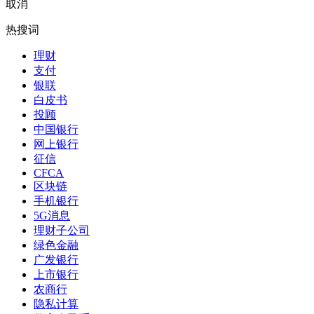
取消
热搜词
理财
支付
银联
白皮书
投顾
中国银行
网上银行
征信
CFCA
区块链
手机银行
5G消息
理财子公司
绿色金融
广发银行
上市银行
农商行
隐私计算