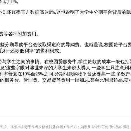
低于1%。
,坏账率官方数据高达8%,这也说明了大学生分期平台背后的隐
费等各种附加费用。
分期导购平台会收取渠道商的导购费。也就是说,校园贷平台要么
毛利+还款低利率”的盈利模式。
与学生之间的事情。在校园贷服务中,学生贷款的成本一般包括两
零利息’这些字眼对涉世未深的大学生来说太诱人,一些学生只注意到
率普遍在10%至25%之间,分期付款购物平台还要高一些,多数产
的服务费、管理费、交易费等费用一经加总,甚至比利息还高,变相
频均来源于作者投稿或转载自相关作品方；如涉及未经许可使用作品的问题，请您优先联系我们（