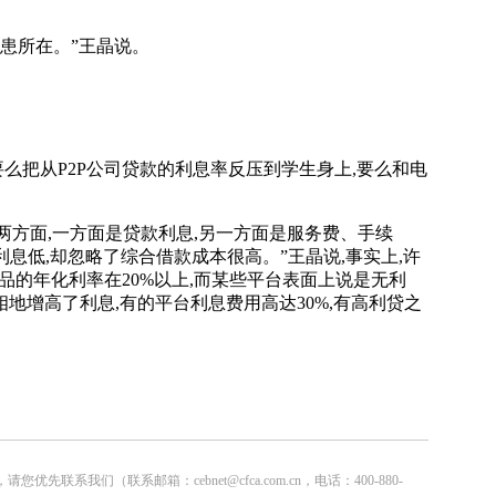
患所在。”王晶说。
把从P2P公司贷款的利息率反压到学生身上,要么和电
方面,一方面是贷款利息,另一方面是服务费、手续
利息低,却忽略了综合借款成本很高。”王晶说,事实上,许
品的年化利率在20%以上,而某些平台表面上说是无利
地增高了利息,有的平台利息费用高达30%,有高利贷之
联系邮箱：cebnet@cfca.com.cn，电话：400-880-