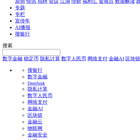
原创
快讯
招聘
会议
江湖
理财
福利汇
金视点
数据解读
专题
专栏
宣传年
AI播报
搜银行
搜索
数字金融
稳定币
隐私计算
数字人民币
网络支付
金融AI
区块
搜银行
数字金融
DeepSeek
隐私计算
数字人民币
网络支付
金融AI
区块链
金融云
物联网
金融安全