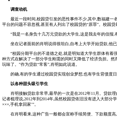
调查动机
最近一段时间,校园贷引发的恶性事件不少,其中,数福建一名
平台的问题不容忽视,甚至有人列出了校园贷的“原罪”。校园
“我是一名身负十几万元贷款的大学生,这是我去年的信报,有
坐在记者面前的肖明说得很坦白,自考上大学开始贷款,他已
“校园分期平台的不道德之处,就是明知道大学生群体有着强烈
种方式在解决了一部分学生刚需的同时又降低了经济负担。然而
玩味了。”作为贷款“常客”,肖明如此说道。
的确,有的学生通过校园贷实现创业梦想,也有学生背债度日
以各种甜头吸引学生
肖明接触贷款非常早,最早的一次是在2012年11月。贷款理
记者梳理说,2012年到2014年,虽然校园贷依旧没有进入大
×××,手机拿回家’”。
在肖明看来,这种广告一般都会宣称手续简便、下款额度高,却