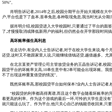
50%”。
肖明告诉记者,2014年之后,校园分期平台开始大规模在大中
户,平台也是下了血本,首单免息,各种取现免息,我当时光从分
据肖明介绍,校园贷进入大学校园时,只要通过了平台的面签,
了,才慢慢取消或降低新用户的福利,但仍然会在开学那段时间搞
高坏账率催生高利息
在走访中,有业内人士告诉记者,对于在校大学生来说,每个月
还贷,这时又不敢跟家里人说,只能继续借钱还贷,越借越多。尤
在北京某资产管理公司主管放贷业务的王晶告诉记者,校园贷
园贷平台的坏账率太高,10单生意中有2单可能会出现坏账。我
不了出现这种重复借贷的情况”。
既然坏账率高,那校园贷平台如何保本?业内人士告诉记者,
“校园贷的利率都高得离谱,而且这个数字会随着坏账率的升高
着更高的利率。作为这个游戏的最后一环,可怜的大学生是没有
就只能这么玩了。作为平台,他只关心自己的钱能否收回来,只