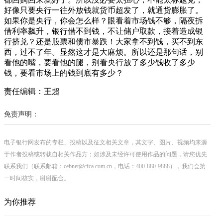
好像只要央行一往外放钱就货币超发了，就通货膨胀了。
如果你是央行，你会怎么样？眼看着市场钱不够，隔夜拆
借利率飙升，银行借不到钱，不让储户取款，接着造成银
行挤兑？还是股票和债市暴跌！大家拿不到钱，买不到东
西，过不了年。显然这才是大麻烦。所以还是那句话，别
看他的嘴，要看他的腿，别看央行放了多少钱收了多少
钱，要看市场上的钱到底有多少？
责任编辑：王超
免责声明：
电子银行网发布的专栏、投稿以及征文相关文章，其文字、图片、视频均来源
于作者投稿或转载自相关作品方；如涉及未经许可使用作品的问题，请您优先
联系我们（联系邮箱：cebnet@cfca.com.cn，电话：400-880-9888），我们会第
一时间核实，谢谢配合。
为你推荐