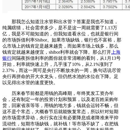
那我怎么知道注水管和出水管？答案是我也不知道，
纯属瞎猜，社会需求多少，是不是这一周就需要了1.13万
亿，我是不可能知道的，但我知道看水位，也就是银行间
的市场拆借利率Shibor。如果市场缺钱，银行也不富裕，那
么市场上的钱肯定是越来越贵，而如果市场上钱多，那么
钱肯定就越来越便宜，shibor利率就会下降。那么打开
上海
银行
间隔夜拆借利率的图你就非常清晰的看到，从1月13号
开始，利率就快速上升，几乎涨了10%，从2.1%涨到了
2.37%，而这一周可是央行不断放水的一周，换句话说尽管
央行再拼命的开大水龙头，但仍然水池的水位在下降。足
以见得出水管的速度更快。
历来春节前都是用钱的高峰期，年终奖发工资办年
会，还有制定一年的投资计划和预算，以及老百姓采购年
货，回家省亲等等，用钱的地方多，钱就会运转不畅，但
这不是个常态，大概春节后就能恢复常态，所以针对短期
的市场需求异动，央行实在没有必要降息或者降准来平抑
流动性，短期市场缺钱，就补钱！等市场不缺了，在把钱
都回购回来就好了。所以没必要太担心，不能太标题党，