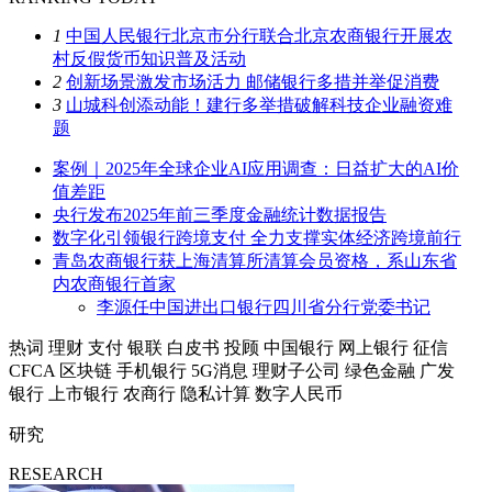
1
中国人民银行北京市分行联合北京农商银行开展农
村反假货币知识普及活动
2
创新场景激发市场活力 邮储银行多措并举促消费
3
山城科创添动能！建行多举措破解科技企业融资难
题
案例｜2025年全球企业AI应用调查：日益扩大的AI价
值差距
央行发布2025年前三季度金融统计数据报告
数字化引领银行跨境支付 全力支撑实体经济跨境前行
青岛农商银行获上海清算所清算会员资格，系山东省
内农商银行首家
李源任中国进出口银行四川省分行党委书记
热词
理财
支付
银联
白皮书
投顾
中国银行
网上银行
征信
CFCA
区块链
手机银行
5G消息
理财子公司
绿色金融
广发
银行
上市银行
农商行
隐私计算
数字人民币
研究
RESEARCH