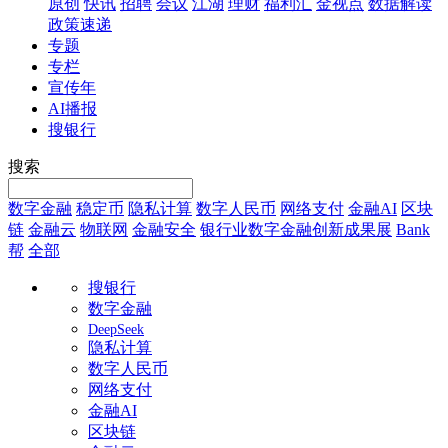
原创
快讯
招聘
会议
江湖
理财
福利汇
金视点
数据解读
政策速递
专题
专栏
宣传年
AI播报
搜银行
搜索
数字金融
稳定币
隐私计算
数字人民币
网络支付
金融AI
区块
链
金融云
物联网
金融安全
银行业数字金融创新成果展
Bank
帮
全部
搜银行
数字金融
DeepSeek
隐私计算
数字人民币
网络支付
金融AI
区块链