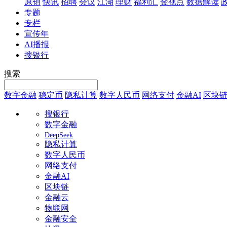
原创
快讯
招聘
会议
江湖
理财
福利汇
金视点
数据解读
专题
专栏
宣传年
AI播报
搜银行
搜索
数字金融
稳定币
隐私计算
数字人民币
网络支付
金融AI
区块
搜银行
数字金融
DeepSeek
隐私计算
数字人民币
网络支付
金融AI
区块链
金融云
物联网
金融安全