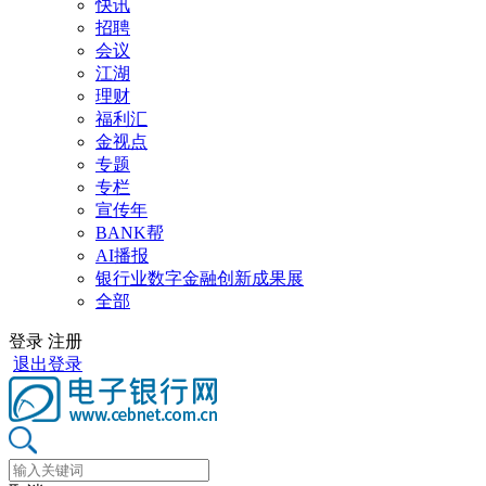
快讯
招聘
会议
江湖
理财
福利汇
金视点
专题
专栏
宣传年
BANK帮
AI播报
银行业数字金融创新成果展
全部
登录
注册
退出登录