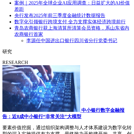
案例｜2025年全球企业AI应用调查：日益扩大的AI价值
差距
央行发布2025年前三季度金融统计数据报告
数字化引领银行跨境支付 全力支撑实体经济跨境前行
青岛农商银行获上海清算所清算会员资格，系山东省内
农商银行首家
李源任中国进出口银行四川省分行党委书记
研究
RESEARCH
中小银行数字金融报
告：近8成中小银行“非常关注”大模型
要素价值挖掘，通过组织架构调整与人才体系建设为数字化转
型的深入实施提供有力支撑，最终致力于构建开放、共享、创