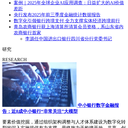
案例｜2025年全球企业AI应用调查：日益扩大的AI价值
差距
央行发布2025年前三季度金融统计数据报告
数字化引领银行跨境支付 全力支撑实体经济跨境前行
青岛农商银行获上海清算所清算会员资格，系山东省内
农商银行首家
李源任中国进出口银行四川省分行党委书记
研究
RESEARCH
中小银行数字金融报
告：近8成中小银行“非常关注”大模型
要素价值挖掘，通过组织架构调整与人才体系建设为数字化转
型的深入实施提供有力支撑，最终致力于构建开放、共享、创