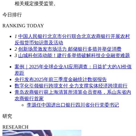
相关规定接受监管。
今日排行
RANKING TODAY
1
中国人民银行北京市分行联合北京农商银行开展农村
反假货币知识普及活动
2
创新场景激发市场活力 邮储银行多措并举促消费
3
山城科创添动能！建行多举措破解科技企业融资难题
案例｜2025年全球企业AI应用调查：日益扩大的AI价值
差距
央行发布2025年前三季度金融统计数据报告
数字化引领银行跨境支付 全力支撑实体经济跨境前行
青岛农商银行获上海清算所清算会员资格，系山东省内
农商银行首家
李源任中国进出口银行四川省分行党委书记
研究
RESEARCH