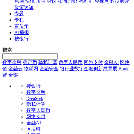
原创
快讯
招聘
会议
江湖
理财
福利汇
金视点
数据解读
政策速递
专题
专栏
宣传年
AI播报
搜银行
搜索
数字金融
稳定币
隐私计算
数字人民币
网络支付
金融AI
区块
链
金融云
物联网
金融安全
银行业数字金融创新成果展
Bank
帮
全部
搜银行
数字金融
DeepSeek
隐私计算
数字人民币
网络支付
金融AI
区块链