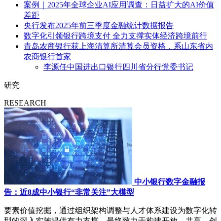
案例｜2025年全球企业AI应用调查：日益扩大的AI价值
差距
央行发布2025年前三季度金融统计数据报告
数字化引领银行跨境支付 全力支撑实体经济跨境前行
青岛农商银行获上海清算所清算会员资格，系山东省内
农商银行首家
李源任中国进出口银行四川省分行党委书记
研究
RESEARCH
中小银行数字金融报
告：近8成中小银行“非常关注”大模型
要素价值挖掘，通过组织架构调整与人才体系建设为数字化转
型的深入实施提供有力支撑，最终致力于构建开放、共享、创