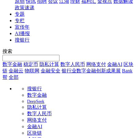
原创
快讯
招聘
会议
江湖
理财
福利汇
金视点
数据解读
政策速递
专题
专栏
宣传年
AI播报
搜银行
搜索
数字金融
稳定币
隐私计算
数字人民币
网络支付
金融AI
区块
链
金融云
物联网
金融安全
银行业数字金融创新成果展
Bank
帮
全部
搜银行
数字金融
DeepSeek
隐私计算
数字人民币
网络支付
金融AI
区块链