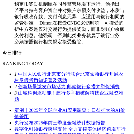
稳定币奖励机制应在同等监管环境下运行。他指出，
若平台持有客户资金并对账户余额支付收益，本质与
银行吸收存款、支付利息无异，应适用与银行相同的
监管标准。 Dimon在接受CNBC采访时称，可接受的
折中方案是仅对交易行为提供奖励，而非对账户余额
支付利息。他强调，否则此类业务就属于银行业务，
必须按照银行相关规定接受监管。
今日排行
RANKING TODAY
1
中国人民银行北京市分行联合北京农商银行开展农
村反假货币知识普及活动
2
创新场景激发市场活力 邮储银行多措并举促消费
3
山城科创添动能！建行多举措破解科技企业融资难
题
案例｜2025年全球企业AI应用调查：日益扩大的AI价
值差距
央行发布2025年前三季度金融统计数据报告
数字化引领银行跨境支付 全力支撑实体经济跨境前行