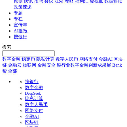
原创
快讯
招聘
会议
江湖
理财
福利汇
金视点
数据解读
政策速递
专题
专栏
宣传年
AI播报
搜银行
搜索
数字金融
稳定币
隐私计算
数字人民币
网络支付
金融AI
区块
链
金融云
物联网
金融安全
银行业数字金融创新成果展
Bank
帮
全部
搜银行
数字金融
DeepSeek
隐私计算
数字人民币
网络支付
金融AI
区块链