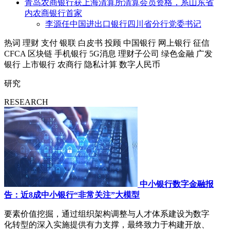
青岛农商银行获上海清算所清算会员资格，系山东省
内农商银行首家
李源任中国进出口银行四川省分行党委书记
热词
理财
支付
银联
白皮书
投顾
中国银行
网上银行
征信
CFCA
区块链
手机银行
5G消息
理财子公司
绿色金融
广发
银行
上市银行
农商行
隐私计算
数字人民币
研究
RESEARCH
中小银行数字金融报
告：近8成中小银行“非常关注”大模型
要素价值挖掘，通过组织架构调整与人才体系建设为数字
化转型的深入实施提供有力支撑，最终致力于构建开放、