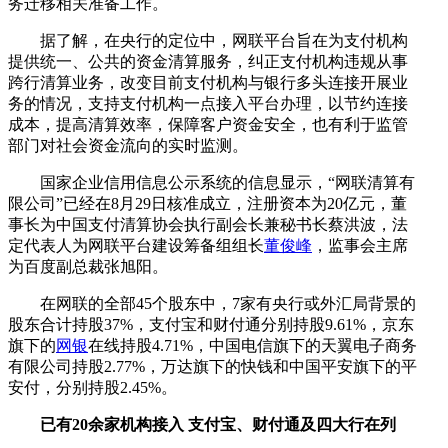
务迁移相关准备工作。
据了解，在央行的定位中，网联平台旨在为支付机构
提供统一、公共的资金清算服务，纠正支付机构违规从事
跨行清算业务，改变目前支付机构与银行多头连接开展业
务的情况，支持支付机构一点接入平台办理，以节约连接
成本，提高清算效率，保障客户资金安全，也有利于监管
部门对社会资金流向的实时监测。
国家企业信用信息公示系统的信息显示，“网联清算有
限公司”已经在8月29日核准成立，注册资本为20亿元，董
事长为中国支付清算协会执行副会长兼秘书长蔡洪波，法
定代表人为网联平台建设筹备组组长
董俊峰
，监事会主席
为百度副总裁张旭阳。
在网联的全部45个股东中，7家有央行或外汇局背景的
股东合计持股37%，支付宝和财付通分别持股9.61%，京东
旗下的
网银
在线持股4.71%，中国电信旗下的天翼电子商务
有限公司持股2.77%，万达旗下的快钱和中国平安旗下的平
安付，分别持股2.45%。
已有20余家机构接入 支付宝、财付通及四大行在列