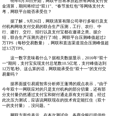
明年6月30日开始，网联平台将承担起所有网络支付资
金清算，期间将经过“双11”、“春节发红包”等网络支付大
考，网联平台能否承受住？
据了解，9月26日，网联清算有限公司举行多银行及支
付机构网络支付交易的联合生产压测，工行、农行、中
行、建行、交行、招行以及支付宝都在邀请之类。据介
绍，联合生产压测共进行了3轮，网联平台压测峰值超过2
万TPS（每秒交易数量），网联和直连渠道混合压测峰值超
过3.5万TPS。
这一数字意味着什么？据相关数据显示，2016年“双十
一”期间，支付宝实现支付总笔数10.5亿笔，支付峰值达到
12万笔/秒。这么算的话，网联能承受住“双十一”的支付交
易量吗？
据界面援引易观智库分析师王蓬博的观点表示，“由于
今年双十一网联应对的只是支付机构的部分切量，还有部
分支付量仍然通过支付宝和财付通走原有支付渠道，经过
此次压力测试，应该说网联现在的技术肯定能扛住（双十
一的支付量），没问题。”
网联方面也表示，在本次测试中，各商业银行提供给