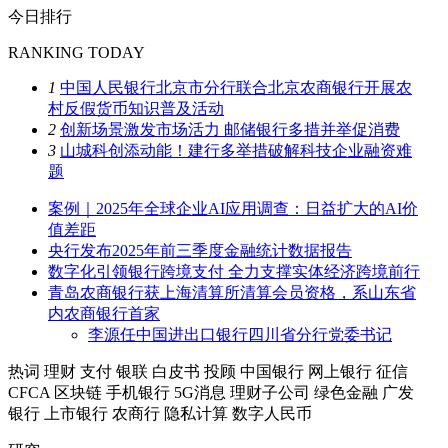
今日排行
RANKING TODAY
1
中国人民银行北京市分行联合北京农商银行开展农
村反假货币知识普及活动
2
创新场景激发市场活力 邮储银行多措并举促消费
3
山城科创添动能！建行多举措破解科技企业融资难
题
案例｜2025年全球企业AI应用调查：日益扩大的AI价
值差距
央行发布2025年前三季度金融统计数据报告
数字化引领银行跨境支付 全力支撑实体经济跨境前行
青岛农商银行获上海清算所清算会员资格，系山东省
内农商银行首家
李源任中国进出口银行四川省分行党委书记
热词
理财
支付
银联
白皮书
投顾
中国银行
网上银行
征信
CFCA
区块链
手机银行
5G消息
理财子公司
绿色金融
广发
银行
上市银行
农商行
隐私计算
数字人民币