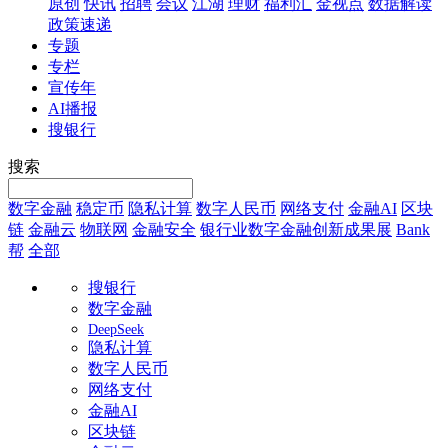
原创
快讯
招聘
会议
江湖
理财
福利汇
金视点
数据解读
政策速递
专题
专栏
宣传年
AI播报
搜银行
搜索
数字金融
稳定币
隐私计算
数字人民币
网络支付
金融AI
区块
链
金融云
物联网
金融安全
银行业数字金融创新成果展
Bank
帮
全部
搜银行
数字金融
DeepSeek
隐私计算
数字人民币
网络支付
金融AI
区块链