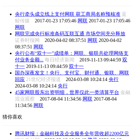
央行牵头成立线上支付网联 获工商局名称预核准
蓝
鲸传媒
2017-01-23 17:05:46
网联
2017-01-23 17:05:46
网联
网联完成央行标准条码互联互通 市场空间充分释放
证券时报网
2020-04-02 08:37:51
网联
2020-04-02
08:37:51
网联
央行公布“双十一”成绩单：网联、银联共处理网络支
付业务金额...
每日经济新闻
2019-11-13 09:44:59
双
十一
2019-11-13 09:44:59
双十一
国办深夜发文！央行、支付宝、财付通、银联、网联
回应
21世纪经济报道
2024-03-08 10:24:14
央行
2024-03-08 10:24:14
央行
45家网联股东出资明细，世界仅此一类清算平台
金融
混业观察
2017-08-04 11:34:56
网联
2017-08-04
11:34:56
网联
猜你喜欢
腾讯财报：金融科技及企业服务全年营收超2200亿元