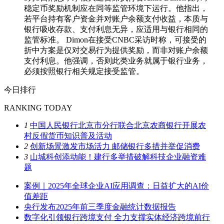
稳定币奖励机制应在同等监管环境下运行。他指出，
若平台持有客户资金并对账户余额支付收益，本质与
银行吸收存款、支付利息无异，应适用与银行相同的
监管标准。 Dimon在接受CNBC采访时称，可接受的
折中方案是仅对交易行为提供奖励，而非对账户余额
支付利息。他强调，否则此类业务就属于银行业务，
必须按照银行相关规定接受监管。
今日排行
RANKING TODAY
1
中国人民银行北京市分行联合北京农商银行开展农
村反假货币知识普及活动
2
创新场景激发市场活力 邮储银行多措并举促消费
3
山城科创添动能！建行多举措破解科技企业融资难
题
案例｜2025年全球企业AI应用调查：日益扩大的AI价
值差距
央行发布2025年前三季度金融统计数据报告
数字化引领银行跨境支付 全力支撑实体经济跨境前行