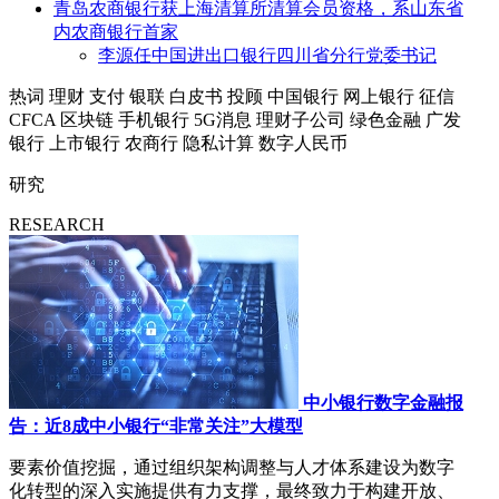
青岛农商银行获上海清算所清算会员资格，系山东省
内农商银行首家
李源任中国进出口银行四川省分行党委书记
热词
理财
支付
银联
白皮书
投顾
中国银行
网上银行
征信
CFCA
区块链
手机银行
5G消息
理财子公司
绿色金融
广发
银行
上市银行
农商行
隐私计算
数字人民币
研究
RESEARCH
中小银行数字金融报
告：近8成中小银行“非常关注”大模型
要素价值挖掘，通过组织架构调整与人才体系建设为数字
化转型的深入实施提供有力支撑，最终致力于构建开放、