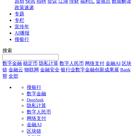
原创
快讯
招聘
会议
江湖
理财
福利汇
金视点
数据解读
政策速递
专题
专栏
宣传年
AI播报
搜银行
搜索
数字金融
稳定币
隐私计算
数字人民币
网络支付
金融AI
区块
链
金融云
物联网
金融安全
银行业数字金融创新成果展
Bank
帮
全部
搜银行
数字金融
DeepSeek
隐私计算
数字人民币
网络支付
金融AI
区块链