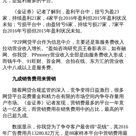
元，是盈利最多的平台。
《金证券》记者了解到，盈利平台中，扭亏为盈23
家，持续盈利21家，4家平台2016年盈利但2015年盈利状况
未知；亏损平台中，由盈转亏6家，持续亏损27家，7家平
台2016年亏损但2015年盈利状况未知。
“P2P网贷平台作为信息中介，主要还是靠服务费收入
拉动营业收入增长。”盈灿咨询研究员王春影表示，如有融
网、你我贷、PPmoney营业收入全部是由服务费收入形成；
而钱牛牛、91旺财、首金网、合拍在线、东方汇的营业收
入中八成以上是服务费。
九成销售费用来营销
随着网贷合规监管的深入，竞争变得日益激烈，很多
网贷平台花费重金和精力在有限的市场空间内争夺存量用
户市场。《金证券》记者发现，营销费最多的平台一年竟
达一亿多元，而营销费用在销售费用中的占比，最高的平
台已超九成。
数据显示，你我贷为了争夺客户最舍得“花钱”，其2016
年广告费用共13280.82万元，是88家样本平台中营销费用最