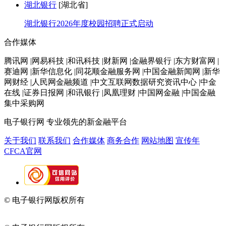
湖北银行
[湖北省]
湖北银行2026年度校园招聘正式启动
合作媒体
腾讯网 |网易科技 |和讯科技 |财新网 |金融界银行 |东方财富网 |
赛迪网 |新华信息化 |同花顺金融服务网 |中国金融新闻网 |新华
网财经 |人民网金融频道 |中文互联网数据研究资讯中心 |中金
在线 |证券日报网 |和讯银行 |凤凰理财 |中国网金融 |中国金融
集中采购网
电子银行网
专业领先的新金融平台
关于我们
联系我们
合作媒体
商务合作
网站地图
宣传年
CFCA官网
© 电子银行网版权所有
京ICP备05045998号-2
京公网安备
11010202009082