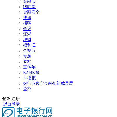
金融云
物联网
金融安全
快讯
招聘
会议
江湖
理财
福利汇
金视点
专题
专栏
宣传年
BANK帮
AI播报
银行业数字金融创新成果展
全部
登录
注册
退出登录