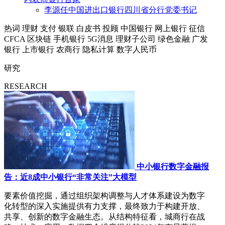
李源任中国进出口银行四川省分行党委书记
热词
理财
支付
银联
白皮书
投顾
中国银行
网上银行
征信
CFCA
区块链
手机银行
5G消息
理财子公司
绿色金融
广发
银行
上市银行
农商行
隐私计算
数字人民币
研究
RESEARCH
中小银行数字金融报
告：近8成中小银行“非常关注”大模型
要素价值挖掘，通过组织架构调整与人才体系建设为数字
化转型的深入实施提供有力支撑，最终致力于构建开放、
共享、创新的数字金融生态。从结构特征看，城商行在战