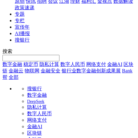
原创
快讯
招聘
会议
江湖
理财
福利汇
金视点
数据解读
政策速递
专题
专栏
宣传年
AI播报
搜银行
搜索
数字金融
稳定币
隐私计算
数字人民币
网络支付
金融AI
区块
链
金融云
物联网
金融安全
银行业数字金融创新成果展
Bank
帮
全部
搜银行
数字金融
DeepSeek
隐私计算
数字人民币
网络支付
金融AI
区块链