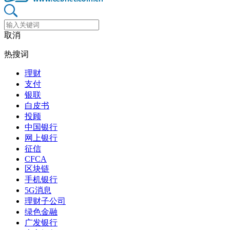
取消
热搜词
理财
支付
银联
白皮书
投顾
中国银行
网上银行
征信
CFCA
区块链
手机银行
5G消息
理财子公司
绿色金融
广发银行