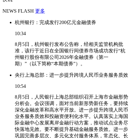
NEWS FLASH
更多
杭州银行：完成发行200亿元金融债券
10:34
8月5日，杭州银行发布公告称，经相关监管机构批
准，该行于近日在全国银行间债券市场成功发行“杭
州银行股份有限公司2026年金融债券（第一
期）”（以下简称“本期债券”）。
央行上海总部：进一步提升跨境人民币业务服务质效
10:54
8月5日，人民银行上海总部组织召开上海市金融形势
分析会。会议强调，面对当前新形势新任务，要持续
深化金融改革和高水平开放。进一步提升跨境人民币
业务服务质效和投融资便利化水平。认真落实上海国
际金融中心发展离岸金融行动方案，推动试点业务尽
快落地见效。要不断提升基础金融服务质效。进一步
巩固完善多层次、多元化支付服务体系，常态化、长