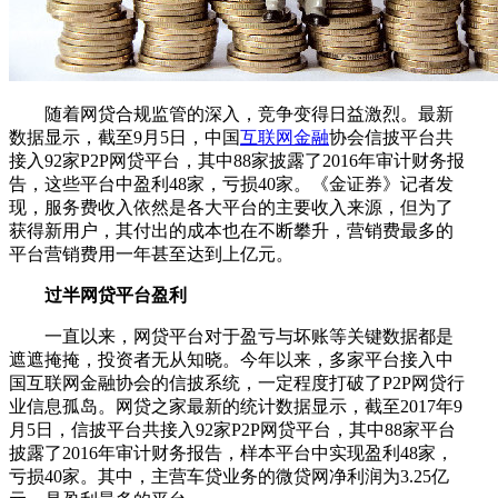
随着网贷合规监管的深入，竞争变得日益激烈。最新
数据显示，截至9月5日，中国
互联网金融
协会信披平台共
接入92家P2P网贷平台，其中88家披露了2016年审计财务报
告，这些平台中盈利48家，亏损40家。《金证券》记者发
现，服务费收入依然是各大平台的主要收入来源，但为了
获得新用户，其付出的成本也在不断攀升，营销费最多的
平台营销费用一年甚至达到上亿元。
过半网贷平台盈利
一直以来，网贷平台对于盈亏与坏账等关键数据都是
遮遮掩掩，投资者无从知晓。今年以来，多家平台接入中
国互联网金融协会的信披系统，一定程度打破了P2P网贷行
业信息孤岛。网贷之家最新的统计数据显示，截至2017年9
月5日，信披平台共接入92家P2P网贷平台，其中88家平台
披露了2016年审计财务报告，样本平台中实现盈利48家，
亏损40家。其中，主营车贷业务的微贷网净利润为3.25亿