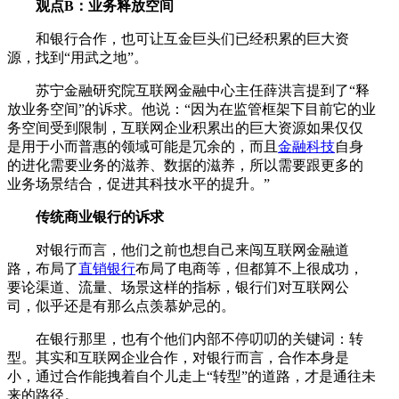
观点B：业务释放空间
和银行合作，也可让互金巨头们已经积累的巨大资
源，找到“用武之地”。
苏宁金融研究院互联网金融中心主任薛洪言提到了“释
放业务空间”的诉求。他说：“因为在监管框架下目前它的业
务空间受到限制，互联网企业积累出的巨大资源如果仅仅
是用于小而普惠的领域可能是冗余的，而且
金融科技
自身
的进化需要业务的滋养、数据的滋养，所以需要跟更多的
业务场景结合，促进其科技水平的提升。”
传统商业银行的诉求
对银行而言，他们之前也想自己来闯互联网金融道
路，布局了
直销银行
布局了电商等，但都算不上很成功，
要论渠道、流量、场景这样的指标，银行们对互联网公
司，似乎还是有那么点羡慕妒忌的。
在银行那里，也有个他们内部不停叨叨的关键词：转
型。其实和互联网企业合作，对银行而言，合作本身是
小，通过合作能拽着自个儿走上“转型”的道路，才是通往未
来的路径。