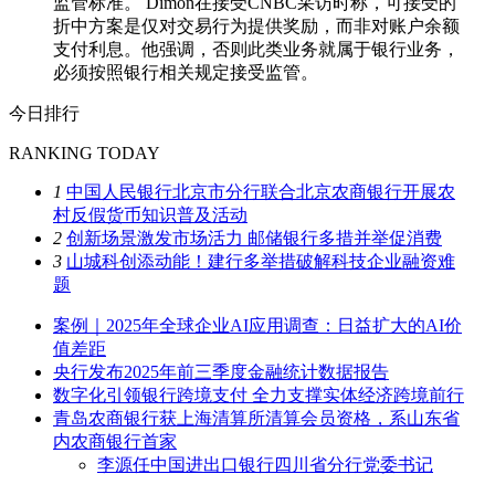
监管标准。 Dimon在接受CNBC采访时称，可接受的
折中方案是仅对交易行为提供奖励，而非对账户余额
支付利息。他强调，否则此类业务就属于银行业务，
必须按照银行相关规定接受监管。
今日排行
RANKING TODAY
1
中国人民银行北京市分行联合北京农商银行开展农
村反假货币知识普及活动
2
创新场景激发市场活力 邮储银行多措并举促消费
3
山城科创添动能！建行多举措破解科技企业融资难
题
案例｜2025年全球企业AI应用调查：日益扩大的AI价
值差距
央行发布2025年前三季度金融统计数据报告
数字化引领银行跨境支付 全力支撑实体经济跨境前行
青岛农商银行获上海清算所清算会员资格，系山东省
内农商银行首家
李源任中国进出口银行四川省分行党委书记