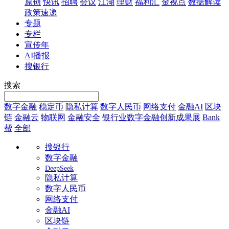
原创
快讯
招聘
会议
江湖
理财
福利汇
金视点
数据解读
政策速递
专题
专栏
宣传年
AI播报
搜银行
搜索
数字金融
稳定币
隐私计算
数字人民币
网络支付
金融AI
区块
链
金融云
物联网
金融安全
银行业数字金融创新成果展
Bank
帮
全部
搜银行
数字金融
DeepSeek
隐私计算
数字人民币
网络支付
金融AI
区块链