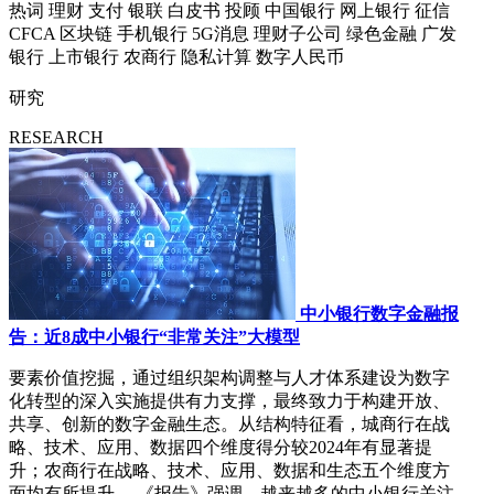
热词
理财
支付
银联
白皮书
投顾
中国银行
网上银行
征信
CFCA
区块链
手机银行
5G消息
理财子公司
绿色金融
广发
银行
上市银行
农商行
隐私计算
数字人民币
研究
RESEARCH
中小银行数字金融报
告：近8成中小银行“非常关注”大模型
要素价值挖掘，通过组织架构调整与人才体系建设为数字
化转型的深入实施提供有力支撑，最终致力于构建开放、
共享、创新的数字金融生态。从结构特征看，城商行在战
略、技术、应用、数据四个维度得分较2024年有显著提
升；农商行在战略、技术、应用、数据和生态五个维度方
面均有所提升。 《报告》强调，越来越多的中小银行关注