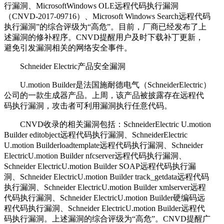
行漏洞、MicrosoftWindows OLE远程代码执行漏洞
（CNVD-2017-09716）、Microsoft Windows Search远程代码
执行漏洞”的综合评级为“高危”。目前，厂商已经发布了上
述漏洞的修补程序。CNVD提醒用户及时下载补丁更新，
避免引发漏洞相关的网络安全事件。
Schneider Electric产品安全漏洞
U.motion Builder是法国施耐德电气（SchneiderElectric）
公司的一款生成器产品。上周，该产品被披露存在远程代
码执行漏洞，攻击者可利用漏洞执行任意代码。
CNVD收录的相关漏洞包括：SchneiderElectric U.motion
Builder editobject远程代码执行漏洞、SchneiderElectric
U.motion Builderloadtemplate远程代码执行漏洞、Schneider
ElectricU.motion Builder nfcserver远程代码执行漏洞、
Schneider ElectricU.motion Builder SOAP远程代码执行漏
洞、Schneider ElectricU.motion Builder track_getdata远程代码
执行漏洞、Schneider ElectricU.motion Builder xmlserver远程
代码执行漏洞、Schneider ElectricU.motion Builder硬编码远
程代码执行漏洞、Schneider ElectricU.motion Builder远程代
码执行漏洞。上述漏洞的综合评级为“高危”。CNVD提醒广