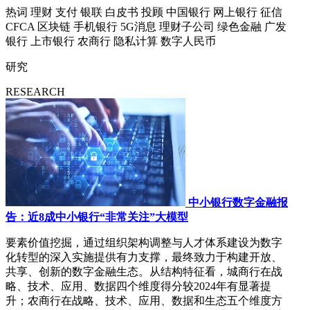
热词
理财
支付
银联
白皮书
投顾
中国银行
网上银行
征信
CFCA
区块链
手机银行
5G消息
理财子公司
绿色金融
广发
银行
上市银行
农商行
隐私计算
数字人民币
研究
RESEARCH
中小银行数字金融报
告：近8成中小银行“非常关注”大模型
要素价值挖掘，通过组织架构调整与人才体系建设为数字
化转型的深入实施提供有力支撑，最终致力于构建开放、
共享、创新的数字金融生态。从结构特征看，城商行在战
略、技术、应用、数据四个维度得分较2024年有显著提
升；农商行在战略、技术、应用、数据和生态五个维度方