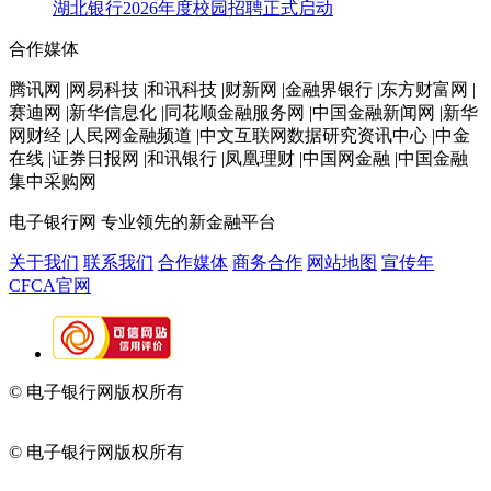
湖北银行2026年度校园招聘正式启动
合作媒体
腾讯网 |网易科技 |和讯科技 |财新网 |金融界银行 |东方财富网 |
赛迪网 |新华信息化 |同花顺金融服务网 |中国金融新闻网 |新华
网财经 |人民网金融频道 |中文互联网数据研究资讯中心 |中金
在线 |证券日报网 |和讯银行 |凤凰理财 |中国网金融 |中国金融
集中采购网
电子银行网
专业领先的新金融平台
关于我们
联系我们
合作媒体
商务合作
网站地图
宣传年
CFCA官网
© 电子银行网版权所有
京ICP备05045998号-2
京公网安备
11010202009082
© 电子银行网版权所有
京ICP备05045998号-2
京公网安备
11010202009082