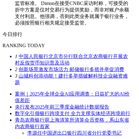
监管标准。 Dimon在接受CNBC采访时称，可接受的
折中方案是仅对交易行为提供奖励，而非对账户余额
支付利息。他强调，否则此类业务就属于银行业务，
必须按照银行相关规定接受监管。
今日排行
RANKING TODAY
1
中国人民银行北京市分行联合北京农商银行开展农
村反假货币知识普及活动
2
创新场景激发市场活力 邮储银行多措并举促消费
3
山城科创添动能！建行多举措破解科技企业融资难
题
案例｜2025年全球企业AI应用调查：日益扩大的AI价
值差距
央行发布2025年前三季度金融统计数据报告
数字化引领银行跨境支付 全力支撑实体经济跨境前行
青岛农商银行获上海清算所清算会员资格，系山东省
内农商银行首家
李源任中国进出口银行四川省分行党委书记