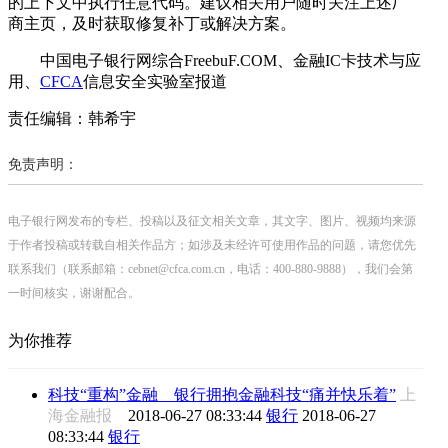
的上下文中执行任意代码。建议相关用户随时关注上述厂
商主页，及时获取修复补丁或解决方案。
中国电子银行网综合FreebuF.COM、金融IC卡技术与应
用、
CFCA
信息安全实验室报道
责任编辑：韩希宇
免责声明：
电子银行网发布的专栏、投稿以及征文相关文章，其文字、图片、视频均来源
于作者投稿或转载自相关作品方；如涉及未经许可使用作品的问题，请您优先
联系我们（联系邮箱：cebnet@cfca.com.cn，电话：400-880-9888），我们会第
一时间核实，谢谢配合。
为你推荐
科技“重构”金融 银行拥抱金融科技“痛并快乐着”
上
海金融报
2018-06-27 08:33:44
银行
2018-06-27
08:33:44
银行