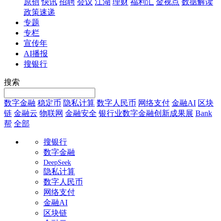
原创
快讯
招聘
会议
江湖
理财
福利汇
金视点
数据解读
政策速递
专题
专栏
宣传年
AI播报
搜银行
搜索
数字金融
稳定币
隐私计算
数字人民币
网络支付
金融AI
区块
链
金融云
物联网
金融安全
银行业数字金融创新成果展
Bank
帮
全部
搜银行
数字金融
DeepSeek
隐私计算
数字人民币
网络支付
金融AI
区块链