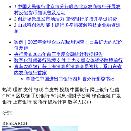
1
中国人民银行北京市分行联合北京农商银行开展农
村反假货币知识普及活动
2
创新场景激发市场活力 邮储银行多措并举促消费
3
山城科创添动能！建行多举措破解科技企业融资难
题
案例｜2025年全球企业AI应用调查：日益扩大的AI价
值差距
央行发布2025年前三季度金融统计数据报告
数字化引领银行跨境支付 全力支撑实体经济跨境前行
青岛农商银行获上海清算所清算会员资格，系山东省
内农商银行首家
李源任中国进出口银行四川省分行党委书记
热词
理财
支付
银联
白皮书
投顾
中国银行
网上银行
征信
CFCA
区块链
手机银行
5G消息
理财子公司
绿色金融
广发
银行
上市银行
农商行
隐私计算
数字人民币
研究
RESEARCH