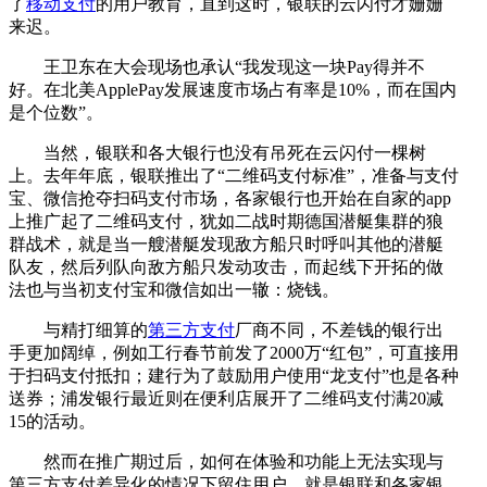
了
移动支付
的用户教育，直到这时，银联的云闪付才姗姗
来迟。
王卫东在大会现场也承认“我发现这一块Pay得并不
好。在北美ApplePay发展速度市场占有率是10%，而在国内
是个位数”。
当然，银联和各大银行也没有吊死在云闪付一棵树
上。去年年底，银联推出了“二维码支付标准”，准备与支付
宝、微信抢夺扫码支付市场，各家银行也开始在自家的app
上推广起了二维码支付，犹如二战时期德国潜艇集群的狼
群战术，就是当一艘潜艇发现敌方船只时呼叫其他的潜艇
队友，然后列队向敌方船只发动攻击，而起线下开拓的做
法也与当初支付宝和微信如出一辙：烧钱。
与精打细算的
第三方支付
厂商不同，不差钱的银行出
手更加阔绰，例如工行春节前发了2000万“红包”，可直接用
于扫码支付抵扣；建行为了鼓励用户使用“龙支付”也是各种
送券；浦发银行最近则在便利店展开了二维码支付满20减
15的活动。
然而在推广期过后，如何在体验和功能上无法实现与
第三方支付差异化的情况下留住用户，就是银联和各家银