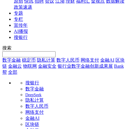
原创
快讯
招聘
会议
江湖
理财
福利汇
金视点
数据解读
政策速递
专题
专栏
宣传年
AI播报
搜银行
搜索
数字金融
稳定币
隐私计算
数字人民币
网络支付
金融AI
区块
链
金融云
物联网
金融安全
银行业数字金融创新成果展
Bank
帮
全部
搜银行
数字金融
DeepSeek
隐私计算
数字人民币
网络支付
金融AI
区块链