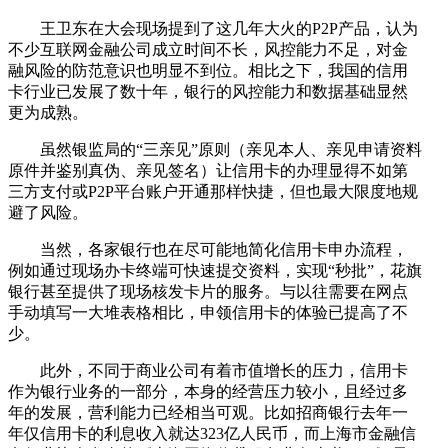
王卫东在大会现场提到了这几年大火的P2P产品，认为
不少互联网金融公司成立时间不长，风控能力不足，对金
融风险的防范意识也明显不到位。相比之下，我国的信用
卡行业已发展了数十年，银行的风控能力和数据基础显然
更为成熟。
虽然银监局的“三亲见”原则（亲见本人、亲见申请资料
原件并鉴别真伪、亲见签名）让信用卡的办理显得不如第
三方支付或P2P平台账户开通那样快捷，但也最大限度地规
避了风险。
当然，各家银行也在尽可能地简化信用卡申办流程，
例如通过现场办卡终端可快速提交资料，实现“秒批”，花旗
银行甚至提供了现场核发卡片的服务。与以往需要在网点
手动填写一大堆表格相比，申领信用卡的体验已提高了不
少。
此外，不同于商业公司有着市值增长的压力，信用卡
作为银行业务的一部分，本身的经营压力较小，且经过多
年的发展，营利能力已经相当可观。比如招商银行去年一
年仅信用卡的利息收入就达323亿人民币，而上海市金融信