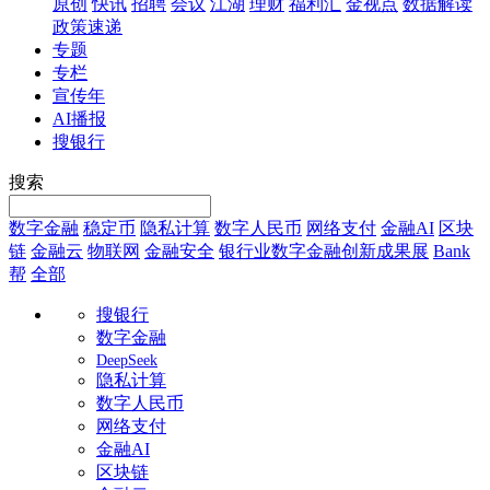
原创
快讯
招聘
会议
江湖
理财
福利汇
金视点
数据解读
政策速递
专题
专栏
宣传年
AI播报
搜银行
搜索
数字金融
稳定币
隐私计算
数字人民币
网络支付
金融AI
区块
链
金融云
物联网
金融安全
银行业数字金融创新成果展
Bank
帮
全部
搜银行
数字金融
DeepSeek
隐私计算
数字人民币
网络支付
金融AI
区块链