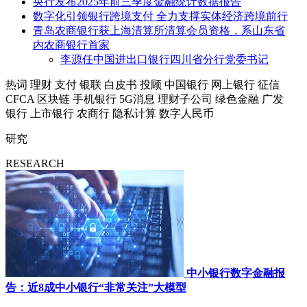
央行发布2025年前三季度金融统计数据报告
数字化引领银行跨境支付 全力支撑实体经济跨境前行
青岛农商银行获上海清算所清算会员资格，系山东省
内农商银行首家
李源任中国进出口银行四川省分行党委书记
热词
理财
支付
银联
白皮书
投顾
中国银行
网上银行
征信
CFCA
区块链
手机银行
5G消息
理财子公司
绿色金融
广发
银行
上市银行
农商行
隐私计算
数字人民币
研究
RESEARCH
中小银行数字金融报
告：近8成中小银行“非常关注”大模型