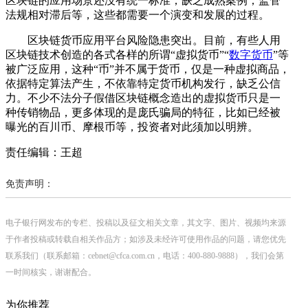
区块链的应用场景还没有统一标准，缺乏成熟案例，监管
法规相对滞后等，这些都需要一个演变和发展的过程。
区块链货币应用平台风险隐患突出。目前，有些人用
区块链技术创造的各式各样的所谓“虚拟货币”“
数字货币
”等
被广泛应用，这种“币”并不属于货币，仅是一种虚拟商品，
依据特定算法产生，不依靠特定货币机构发行，缺乏公信
力。不少不法分子假借区块链概念造出的虚拟货币只是一
种传销物品，更多体现的是庞氏骗局的特征，比如已经被
曝光的百川币、摩根币等，投资者对此须加以明辨。
责任编辑：王超
免责声明：
电子银行网发布的专栏、投稿以及征文相关文章，其文字、图片、视频均来源
于作者投稿或转载自相关作品方；如涉及未经许可使用作品的问题，请您优先
联系我们（联系邮箱：cebnet@cfca.com.cn，电话：400-880-9888），我们会第
一时间核实，谢谢配合。
为你推荐