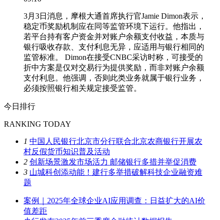
3月3日消息，摩根大通首席执行官Jamie Dimon表示，
稳定币奖励机制应在同等监管环境下运行。他指出，
若平台持有客户资金并对账户余额支付收益，本质与
银行吸收存款、支付利息无异，应适用与银行相同的
监管标准。 Dimon在接受CNBC采访时称，可接受的
折中方案是仅对交易行为提供奖励，而非对账户余额
支付利息。他强调，否则此类业务就属于银行业务，
必须按照银行相关规定接受监管。
今日排行
RANKING TODAY
1
中国人民银行北京市分行联合北京农商银行开展农
村反假货币知识普及活动
2
创新场景激发市场活力 邮储银行多措并举促消费
3
山城科创添动能！建行多举措破解科技企业融资难
题
案例｜2025年全球企业AI应用调查：日益扩大的AI价
值差距