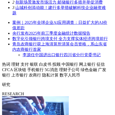
2
创新场景激发市场活力 邮储银行多措并举促消费
3
山城科创添动能！建行多举措破解科技企业融资难
题
案例｜2025年全球企业AI应用调查：日益扩大的AI价
值差距
央行发布2025年前三季度金融统计数据报告
数字化引领银行跨境支付 全力支撑实体经济跨境前行
青岛农商银行获上海清算所清算会员资格，系山东省
内农商银行首家
李源任中国进出口银行四川省分行党委书记
热词
理财
支付
银联
白皮书
投顾
中国银行
网上银行
征信
CFCA
区块链
手机银行
5G消息
理财子公司
绿色金融
广发
银行
上市银行
农商行
隐私计算
数字人民币
研究
RESEARCH