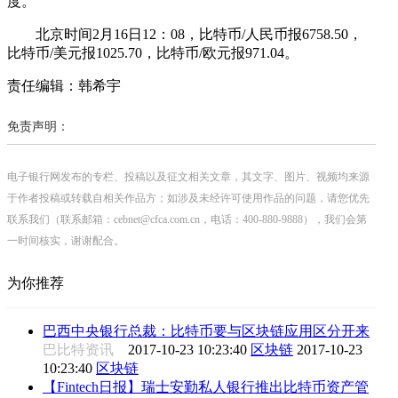
度。
北京时间2月16日12：08，比特币/人民币报6758.50，
比特币/美元报1025.70，比特币/欧元报971.04。
责任编辑：韩希宇
免责声明：
电子银行网发布的专栏、投稿以及征文相关文章，其文字、图片、视频均来源
于作者投稿或转载自相关作品方；如涉及未经许可使用作品的问题，请您优先
联系我们（联系邮箱：cebnet@cfca.com.cn，电话：400-880-9888），我们会第
一时间核实，谢谢配合。
为你推荐
巴西中央银行总裁：比特币要与区块链应用区分开来
巴比特资讯
2017-10-23 10:23:40
区块链
2017-10-23
10:23:40
区块链
【Fintech日报】瑞士安勤私人银行推出比特币资产管