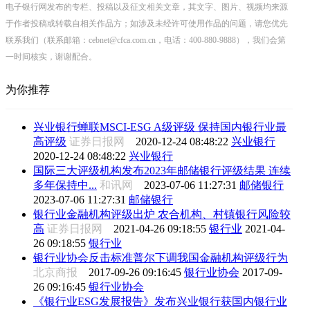
电子银行网发布的专栏、投稿以及征文相关文章，其文字、图片、视频均来源
于作者投稿或转载自相关作品方；如涉及未经许可使用作品的问题，请您优先
联系我们（联系邮箱：cebnet@cfca.com.cn，电话：400-880-9888），我们会第
一时间核实，谢谢配合。
为你推荐
兴业银行蝉联MSCI-ESG A级评级 保持国内银行业最
高评级
证券日报网
2020-12-24 08:48:22
兴业银行
2020-12-24 08:48:22
兴业银行
国际三大评级机构发布2023年邮储银行评级结果 连续
多年保持中...
和讯网
2023-07-06 11:27:31
邮储银行
2023-07-06 11:27:31
邮储银行
银行业金融机构评级出炉 农合机构、村镇银行风险较
高
证券日报网
2021-04-26 09:18:55
银行业
2021-04-
26 09:18:55
银行业
银行业协会反击标准普尔下调我国金融机构评级行为
北京商报
2017-09-26 09:16:45
银行业协会
2017-09-
26 09:16:45
银行业协会
《银行业ESG发展报告》发布兴业银行获国内银行业