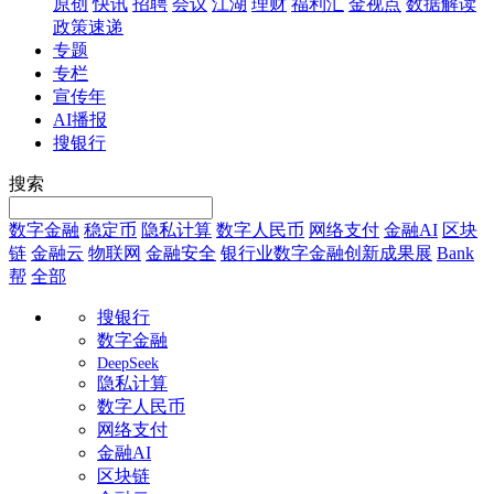
原创
快讯
招聘
会议
江湖
理财
福利汇
金视点
数据解读
政策速递
专题
专栏
宣传年
AI播报
搜银行
搜索
数字金融
稳定币
隐私计算
数字人民币
网络支付
金融AI
区块
链
金融云
物联网
金融安全
银行业数字金融创新成果展
Bank
帮
全部
搜银行
数字金融
DeepSeek
隐私计算
数字人民币
网络支付
金融AI
区块链