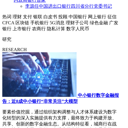
内农商银行首家
李源任中国进出口银行四川省分行党委书记
热词
理财
支付
银联
白皮书
投顾
中国银行
网上银行
征信
CFCA
区块链
手机银行
5G消息
理财子公司
绿色金融
广发
银行
上市银行
农商行
隐私计算
数字人民币
研究
RESEARCH
中小银行数字金融报
告：近8成中小银行“非常关注”大模型
要素价值挖掘，通过组织架构调整与人才体系建设为数字
化转型的深入实施提供有力支撑，最终致力于构建开放、
共享、创新的数字金融生态。从结构特征看，城商行在战