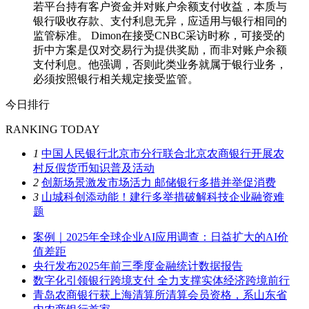
若平台持有客户资金并对账户余额支付收益，本质与
银行吸收存款、支付利息无异，应适用与银行相同的
监管标准。 Dimon在接受CNBC采访时称，可接受的
折中方案是仅对交易行为提供奖励，而非对账户余额
支付利息。他强调，否则此类业务就属于银行业务，
必须按照银行相关规定接受监管。
今日排行
RANKING TODAY
1
中国人民银行北京市分行联合北京农商银行开展农
村反假货币知识普及活动
2
创新场景激发市场活力 邮储银行多措并举促消费
3
山城科创添动能！建行多举措破解科技企业融资难
题
案例｜2025年全球企业AI应用调查：日益扩大的AI价
值差距
央行发布2025年前三季度金融统计数据报告
数字化引领银行跨境支付 全力支撑实体经济跨境前行
青岛农商银行获上海清算所清算会员资格，系山东省