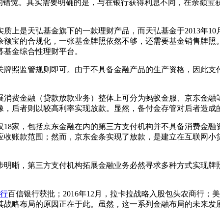
似的错觉。其实需要明确的是，与在银行获得利息不同，在余额宝
天弘基金旗下的一款理财产品，而天弘基金于2013年10月被
额宝的合规化，一张基金牌照依然不够，还需要基金销售牌照。于
募基金综合性理财平台。
牌照监管规则即可。由于不具备金融产品的生产资格，因此支付
消费金融（贷款放款业务）整体上可分为蚂蚁金服、京东金融等
像，后者则以较高利率实现放款。显然，备付金存管对后者造成
8家，包括京东金融在内的第三方支付机构并不具备消费金融
应收账款范围；然而，京东金条实现了放款，是建立在互联网小
明晰，第三方支付机构拓展金融业务必然寻求多种方式实现牌照
行
百信银行获批；2016年12月，拉卡拉战略入股包头农商行
其战略布局的原因正在于此。虽然，这一系列金融布局的未来发