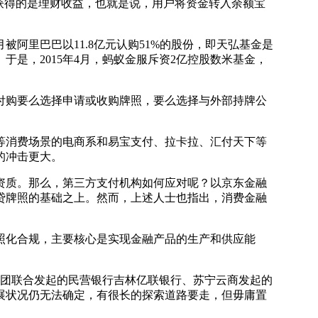
获得的是理财收益，也就是说，用户将资金转入余额宝
阿里巴巴以11.8亿元认购51%的股份，即天弘基金是
是，2015年4月，蚂蚁金服斥资2亿控股数米基金，
购要么选择申请或收购牌照，要么选择与外部持牌公
消费场景的电商系和易宝支付、拉卡拉、汇付天下等
的冲击更大。
资质。那么，第三方支付机构如何应对呢？以京东金融
贷牌照的基础之上。然而，上述人士也指出，消费金融
化合规，主要核心是实现金融产品的生产和供应能
；美团联合发起的民营银行吉林亿联银行、苏宁云商发起的
展状况仍无法确定，有很长的探索道路要走，但毋庸置