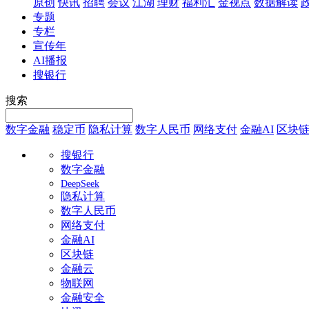
原创
快讯
招聘
会议
江湖
理财
福利汇
金视点
数据解读
专题
专栏
宣传年
AI播报
搜银行
搜索
数字金融
稳定币
隐私计算
数字人民币
网络支付
金融AI
区块
搜银行
数字金融
DeepSeek
隐私计算
数字人民币
网络支付
金融AI
区块链
金融云
物联网
金融安全