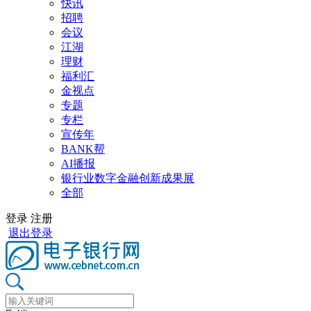
快讯
招聘
会议
江湖
理财
福利汇
金视点
专题
专栏
宣传年
BANK帮
AI播报
银行业数字金融创新成果展
全部
登录
注册
退出登录