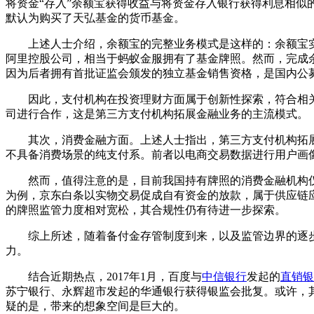
将资金“存入”余额宝获得收益与将资金存入银行获得利息相
默认为购买了天弘基金的货币基金。
上述人士介绍，余额宝的完整业务模式是这样的：余额宝实质上是
阿里控股公司，相当于蚂蚁金服拥有了基金牌照。然而，完成余
因为后者拥有首批证监会颁发的独立基金销售资格，是国内公
因此，支付机构在投资理财方面属于创新性探索，符合相关
司进行合作，这是第三方支付机构拓展金融业务的主流模式。
其次，消费金融方面。上述人士指出，第三方支付机构拓展
不具备消费场景的纯支付系。前者以电商交易数据进行用户画
然而，值得注意的是，目前我国持有牌照的消费金融机构仅1
为例，京东白条以实物交易促成自有资金的放款，属于供应链
的牌照监管力度相对宽松，其合规性仍有待进一步探索。
综上所述，随着备付金存管制度到来，以及监管边界的逐步
力。
结合近期热点，2017年1月，百度与
中信银行
发起的
直销银
苏宁银行、永辉超市发起的华通银行获得银监会批复。或许，
疑的是，带来的想象空间是巨大的。