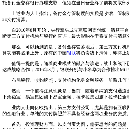
托备付金交存银行办理支取，但须在当日营业终了前将支取部
上述业内人士指出，备付金存管制度的实质是收缩、管制第
非支付清算。
自2016年8月开始，央行牵头成立互联网支付统一清算平台
断第三方支付机构与银行的直连，最大影响在于将支付与清算
那么，可以预测的是，备付金存管落地后，第三方支付机构
算功能将逐渐上升，原有的中国
银联
将负责线下清算，即将上线
值得一提的是，随着商业模式的融合与演进，线上和线下已经变
达成战略合作；2016年8月，银联分别与小米华为合作推出Mi Pa
布局银行、收购牌照，支付机构化身金融服务，前路几何
然而，一个值得注意现象是，当前，随着单纯的支付通道盈
下余额宝，易宝集团旗下易宝金融，拉卡拉集团旗下拉卡拉金
业内人士向亿欧指出，第三方支付公司，尤其是拥有互联网
的金融行业，单纯的支付牌照并不具备经营这两项业务的资质
首先，投资理财方面。以支付宝为例，需要思考的问题是，余