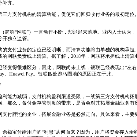
分补齐。
三方支付机构的清算功能，促使它们回归收付业务的最初定位。
（简称“网联”）一直动作不断，却迟迟未落地。业内人士认为，网
分开独立监管。
的支付业务的定位已经明晰，而清算功能将由单独的机构承担。
的网联负责线上清算。据了解，2018年，网联将承担线上清算业
得很难区分，因此，网联尚未上线，银联已经表现出“左右互搏
y、Huawei Pay。银联四处跑马圈地的原因正在于此。
？
利能力减弱，支付机构盈利渠道受限，一线第三方支付机构拓展
融。那么，备付金存管制度的带来，是否会对其拓展金融业务有
支付牌照的企业，拓展金融业务是必然走向。具体来看，主要
。
额宝付给用户的“利息”从何而来？因为，用户将资金存入余