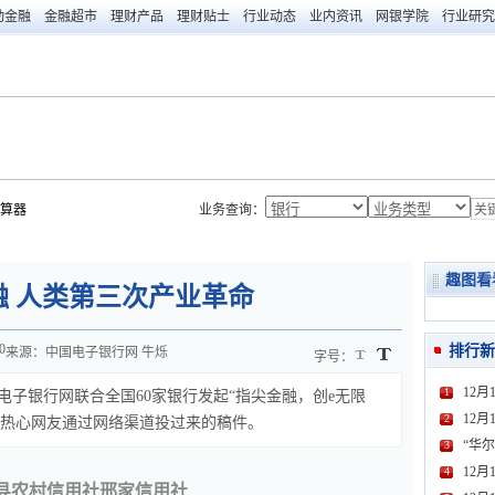
动金融
金融超市
理财产品
理财贴士
行业动态
业内资讯
网银学院
行业研究
算器
业务查询：
趣图看
融 人类第三次产业革命
0
排行新
来源：中国电子银行网
牛烁
字号：
12月
1
中国电子银行网联合全国60家银行发起“指尖金融，创e无限
12月
2
为热心网友通过网络渠道投过来的稿件。
“华尔
3
12
4
县农村信用社邢家信用社