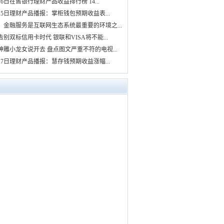
16日在售银行理财产品收益排行榜 14...
月15日理财产品播报：掌柜钱包预期收益表...
：金融服务是互联网生态系统最重要的环境之...
告别双标信用卡时代 银联和VISA将不能...
神雕小龙女说开去 盘点图文严重不符的电视...
月17日理财产品播报：慧存钱预期收益涨幅...