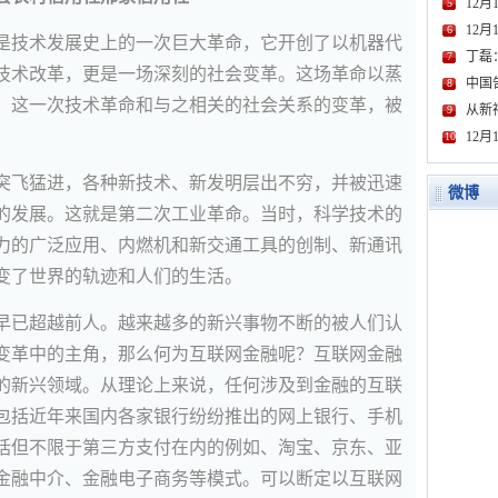
12月
5
12
6
命是技术发展史上的一次巨大革命，它开创了以机器代
丁磊
7
技术改革，更是一场深刻的社会变革。这场革命以蒸
中国
8
。这一次技术革命和与之相关的社会关系的变革，被
从新
9
12
10
展突飞猛进，各种新技术、新发明层出不穷，并被迅速
微博
的发展。这就是第二次工业革命。当时，科学技术的
力的广泛应用、内燃机和新交通工具的创制、新通讯
变了世界的轨迹和人们的生活。
展早已超越前人。越来越多的新兴事物不断的被人们认
变革中的主角，那么何为互联网金融呢？互联网金融
的新兴领域。从理论上来说，任何涉及到金融的互联
包括近年来国内各家银行纷纷推出的网上银行、手机
括但不限于第三方支付在内的例如、淘宝、京东、亚
金融中介、金融电子商务等模式。可以断定以互联网