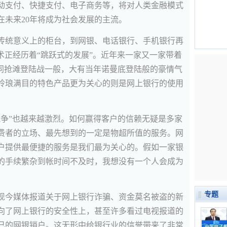
动支付、快捷支付、电子商务等，将对人类金融模式
在未来20年将成为社会发展的主流。
传统意义上的柜台，到网银、电话银行、手机银行再
术正经历着“跳跃式的发展”。近年来一家又一家带着
如同抢滩登陆战一般，大有当年诺曼底登陆般的豪情气
玲琅满目的特色产品更为关心的则是网上银行的使用
战争”也越来越激烈。如何赢得客户的信赖无疑是多家
费者的立场、最先想到的一定是物超所值的服务。网
户提供最便捷的服务是我们最为关心的。假如一家银
的手续繁杂到帐时间不及时，我想没有一个人会成为
专题
现今媒体报道关于网上银行诈骗、资金莫名被盗的新
向了网上银行的安全性上，甚至许多看过电视报道的
己的网银销户。这无形中给银行业的信誉带来了非常