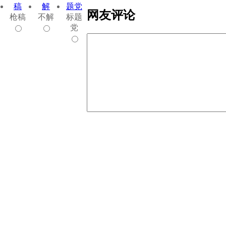
网友评论
枪稿
不解
标题
党