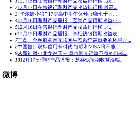
1
12月15日在售银行理财产品收益排行榜 1款...
2
12月17日在售银行理财产品收益排行榜 最高...
3
“华尔街小狼” 17岁高中生午休炒股赚七千万...
4
12月16日理财产品播报：宝类产品预期收益小...
5
12月16日在售银行理财产品收益排行榜 14...
6
12月15日理财产品播报：掌柜钱包预期收益表...
7
丁磊：金融服务是互联网生态系统最重要的环境之...
8
中国告别双标信用卡时代 银联和VISA将不能...
9
从新神雕小龙女说开去 盘点图文严重不符的电视...
10
12月17日理财产品播报：慧存钱预期收益涨幅...
微博