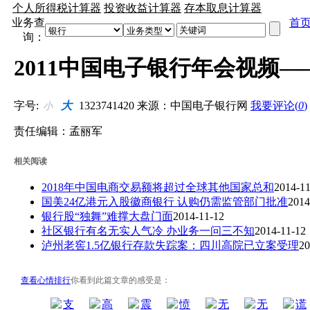
个人所得税计算器
投资收益计算器
存本取息计算器
业务查
首
询：
2011中国电子银行年会视频—
字号:
大
1323741420
来源：中国电子银行网
我要评论(
0
)
小
责任编辑：孟丽军
相关阅读
2018年中国电商交易额将超过全球其他国家总和
2014-11
国美24亿港元入股徽商银行 认购仍需监管部门批准
2014
银行股“独舞”难撑大盘门面
2014-11-12
社区银行有名无实人气冷 办业务一问三不知
2014-11-12
泸州老窖1.5亿银行存款失踪案：四川高院已立案受理
20
查看心情排行
你看到此篇文章的感受是：